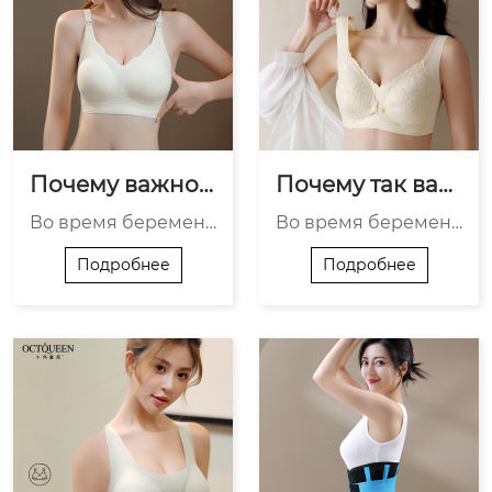
Почему важно
Почему так важ
 понимать разн
но выбрать пра
Во время беремен
Во время беремен
ицу?
вильный разме
ности и грудного вс
ности и грудного вс
р?
Подробнее
Подробнее
кармливания тело
кармливания грудь
женщины меняетс
может изменяться
я, особенно грудь.
несколько раз. Она
Многие мамы заме
становится более ч
чают, что обычный
увствительной, уве
бюстгальтер станов
личивается в разме
ится неудобным и н
ре и может менятьс
е обеспечивает дос
я даже в течение од