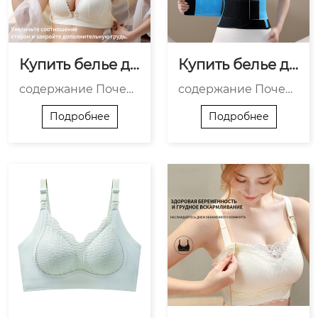
щение тяжести. Им
ля Как мы решаем п
е...
роб...
Купить белье дл
Купить белье дл
я кормящих ма
я кормящих ма
содержание Почем
содержание Почем
м от производи
м на заводе
у «от производител
у именно заводской
теля
Подробнее
Подробнее
я» — это не маркети
канал решает реаль
нговый лозунг, а тех
ные проблемы? Что
ническая необходи
реально работает —
мость Что реально
и почему другие ре
отличает их произв
шения часто разоча
одство — и почему
ровывают Как офор
это влияет на ваш в
мить заказ — без ли
ыбор Как выбрать
шних шагов Ищете,
— и какие ошибк...
где купить бе...