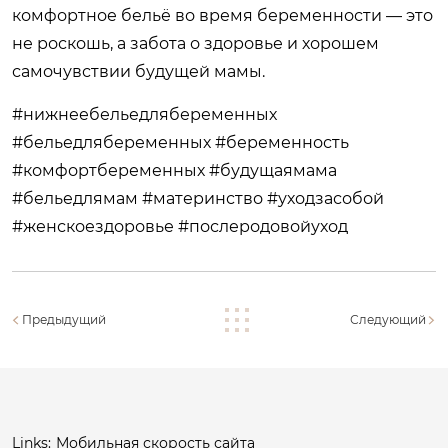
комфортное бельё во время беременности — это
не роскошь, а забота о здоровье и хорошем
самочувствии будущей мамы.
#нижнеебельедлябеременных
#бельедлябеременных #беременность
#комфортбеременных #будущаямама
#бельедлямам #материнство #уходзасобой
#женскоездоровье #послеродовойуход
Предыдущий
Следующий
Links:
Мобильная скорость сайта