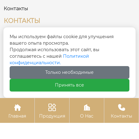
Контакты
КОНТАКТЫ
№ 8, Третий промышленный район на
Мы используем файлы cookie для улучшения

Востоке, деревня Сигоу, улица Сяшань, район
вашего опыта просмотра.
Чаонань, город Шаньтоу
Продолжая использовать этот сайт, вы
соглашаетесь с нашей
Политикой
конфиденциальности.

ivy@cnfulike.com
Только необходимые

+86 13822981771
Принять все




Авторское право© Шаньтоуское ООО по одежде
“Му Цянь”
Главная
Продукция
О Hас
Контакты