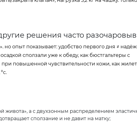
ть/закрыть клапан», нагрузка 3,2 кг на чашку. только 
 другие решения часто разочаровы
. но опыт показывает: удобство первого дня ≠ надё
посадкой сползали уже к обеду, как бюстгальтеры с
при повышенной чувствительности кожи, как жилет
°c.
й живота», а с двухзонным распределением эластич
дотвращает сползание и не давит на матку;