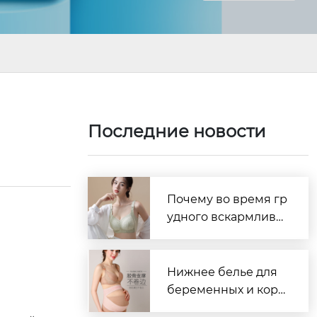
Последние новости
Почему во время гр
удного вскармлива
ния так важен удоб
ный бюстгальтер?
Нижнее белье для
беременных и корм
ящих — надёжный