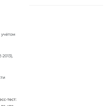
с учётом
-2013),
сти
сс-тест: