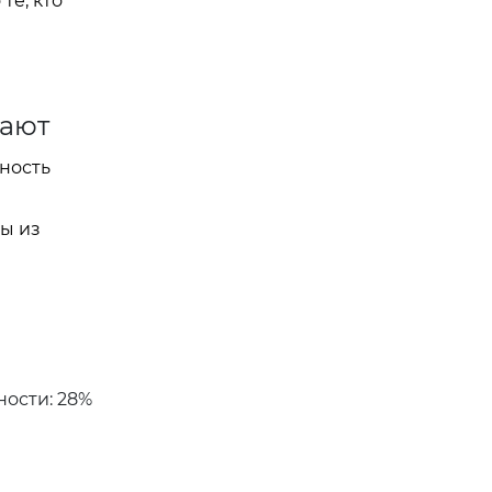
те, кто
вают
жность
ы из
ности: 28%