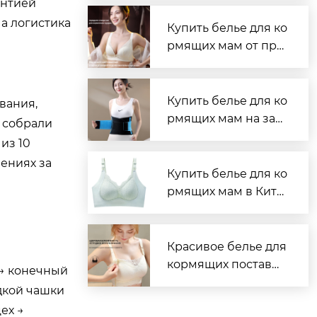
антией
поставщик нижнего
 а логистика
белья
Купить белье для ко
рмящих мам от про
изводителя
Купить белье для ко
вания,
рмящих мам на зав
ы собрали
оде
из 10
лениях за
Купить белье для ко
рмящих мам в Кита
е — надёжно и выго
дно
Красивое белье для
кормящих поставщ
 → конечный
ик надежный и удо
дкой чашки
бный
ех →