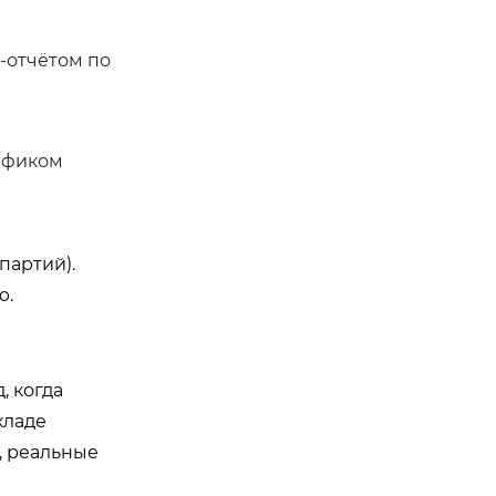
о-отчётом по
рафиком
партий).
ю.
, когда
складе
, реальные