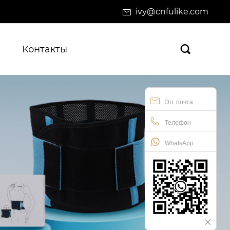
ivy@cnfulike.com
Контакты

Эл. почта
Телефон
WhatsApp