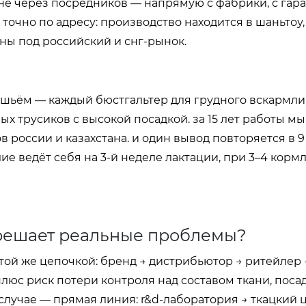
 не через посредников — напрямую с фабрики, с гар
 точно по адресу: производство находится в шаньтоу,
ны под российский и снг-рынок.
 шьём — каждый бюстгальтер для грудного вскармли
х трусиков с высокой посадкой. за 15 лет работы м
 россии и казахстана. и один вывод повторяется в 9 
лие ведёт себя на 3-й неделе лактации, при 3–4 корм
решает реальные проблемы?
той же цепочкой: бренд → дистрибьютор → ритейлер
плюс риск потери контроля над составом ткани, поса
случае — прямая линия: r&d-лаборатория → ткацкий ц