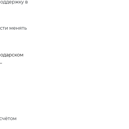
поддержку в
ости менять
нодарском
—
асчётом