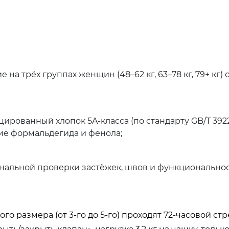
 на трёх группах женщин (48–62 кг, 63–78 кг, 79+ кг) 
цированный хлопок 5A-класса (по стандарту GB/T 3922
ие формальдегида и фенола;
 финальной проверки застёжек, швов и функционально
размера (от 3-го до 5-го) проходят 72-часовой стре