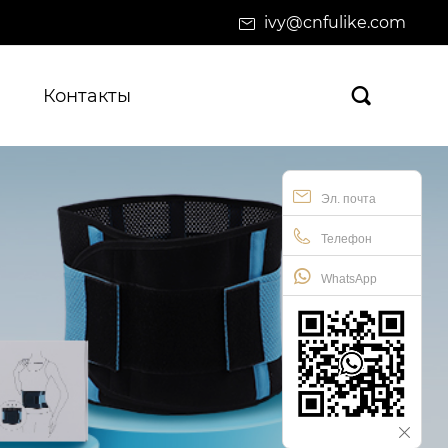
ivy@cnfulike.com
Контакты

Эл. почта
Телефон
WhatsApp