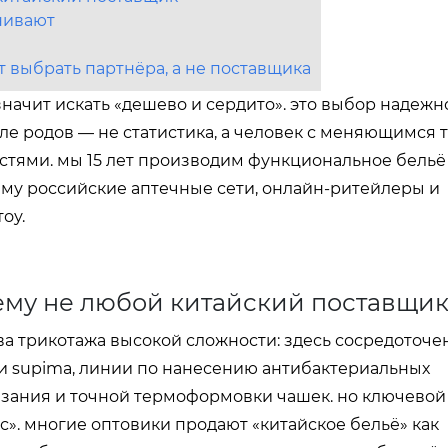
нивают
 выбрать партнёра, а не поставщика
значит искать «дешево и сердито». это выбор надежн
ле родов — не статистика, а человек с меняющимся 
стями. мы 15 лет производим функциональное бельё
ему российские аптечные сети, онлайн-ритейлеры и
оу.
ему не любой китайский поставщи
а трикотажа высокой сложности: здесь сосредоточе
и supima, линии по нанесению антибактериальных
вязания и точной термоформовки чашек. но ключевой
сс». многие оптовики продают «китайское бельё» как