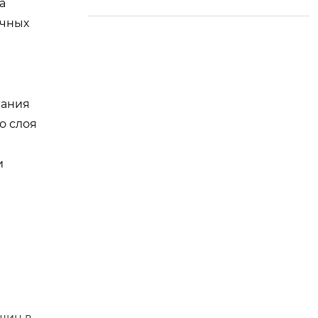
а
ичных
вания
о слоя
и
нщин в