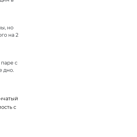
ы, но
го на 2
 паре с
 дно.
енчатый
ость с