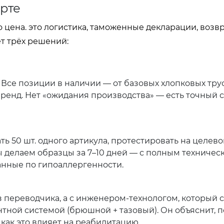
рте
о цена. это логистика, таможенные декларации, возв
т трёх решений:
Все позиции в наличии — от базовых хлопковых тру
ренд. Нет «ожидания производства» — есть точный 
ь 50 шт. одного артикула, протестировать на целево
ы делаем образцы за 7–10 дней — с полным техничес
данные по гипоаллергенности.
 переводчика, а с инженером-технологом, который 
нтной системой (брюшной + тазовый). Он объяснит, 
и как это влияет на реабилитацию.