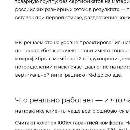
товарную группу: без сертификатов на матери
российских размерных сеток. в результате — 
вставок при первой стирке, раздражение кожи
мы решаем это на уровне проектирования. на
не просто «без косточек» — они имеют тонкое
микрофибры с мембраной воздухопроницаемос
потоотделении и исключает давление на прот
вертикальной интеграции: от r&d до склада.
Что реально работает — и что 
на практике клиенты чаще всего ошибаются в 
Считают «хлопок 100%» гарантией комфорта.
На
контроля плотности вязки (не менее 220 г/м²)