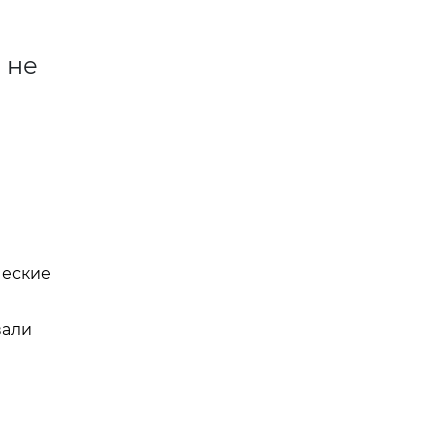
 не
ческие
вали