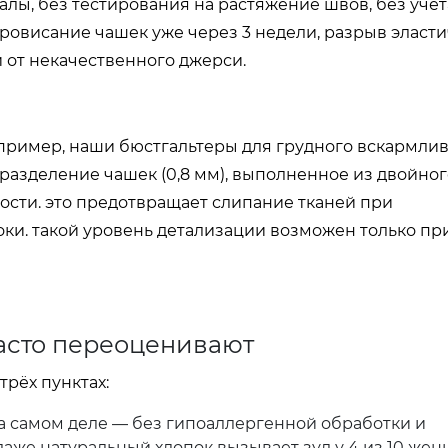
алы, без тестирования на растяжение швов, без учёт
провисание чашек уже через 3 недели, разрыв эласт
 от некачественного джерси.
пример, наши бюстгальтеры для грудного вскармли
 разделение чашек (0,8 мм), выполненное из двойног
ти. это предотвращает слипание тканей при
оки. такой уровень детализации возможен только пр
часто переоценивают
трёх пунктах:
 самом деле — без гипоаллергенной обработки и
 даже натуральный хлопок вызывает зуд у 4 из 10 же