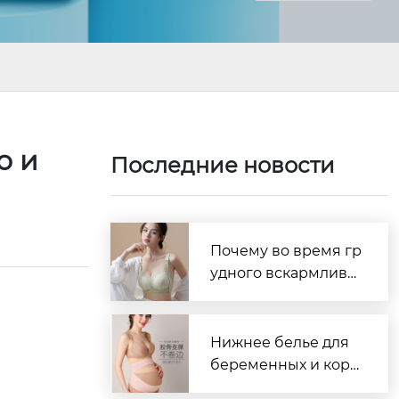
о и
Последние новости
Почему во время гр
удного вскармлива
ния так важен удоб
ный бюстгальтер?
Нижнее белье для
беременных и корм
ящих — надёжный