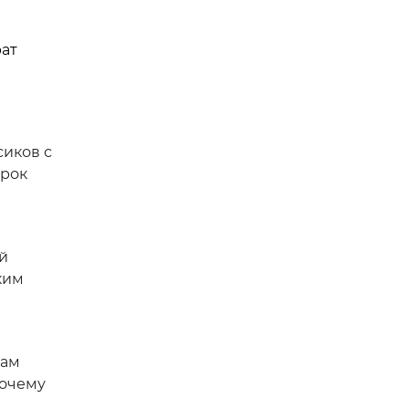
рат
сиков с
срок
й
ким
сам
почему