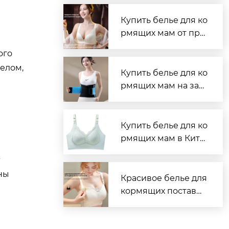
поставщик нижнего
белья
Купить белье для ко
рмящих мам от про
изводителя
ого
телом,
Купить белье для ко
рмящих мам на зав
оде
Купить белье для ко
рмящих мам в Кита
е — надёжно и выго
к
дно
ны
Красивое белье для
кормящих поставщ
ик надежный и удо
бный