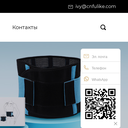
ivy@cnfulike.com
Контакты

Эл. почта
Телефон
WhatsApp