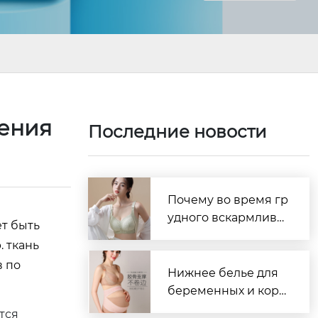
ления
Последние новости
Почему во время гр
удного вскармлива
т быть
ния так важен удоб
 ткань
ный бюстгальтер?
в по
Нижнее белье для
беременных и корм
ящих — надёжный
тся