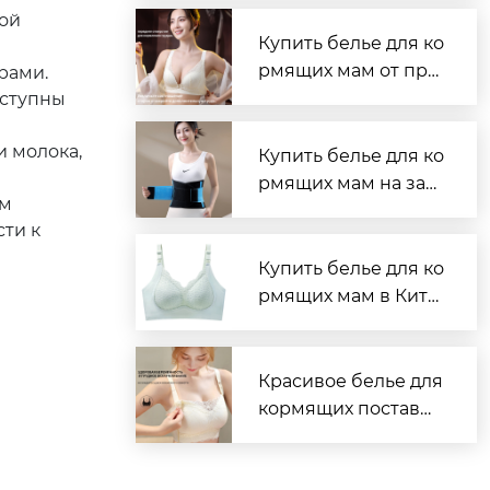
поставщик нижнего
кой
белья
Купить белье для ко
рмящих мам от про
рами.
изводителя
оступны
и молока,
Купить белье для ко
рмящих мам на зав
им
оде
сти к
Купить белье для ко
рмящих мам в Кита
е — надёжно и выго
дно
Красивое белье для
кормящих поставщ
ик надежный и удо
бный