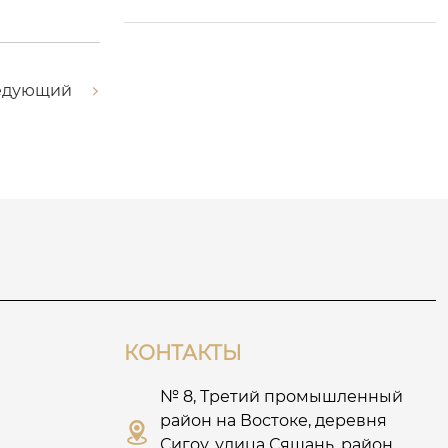
едующий
КОНТАКТЫ
№ 8, Третий промышленный
район на Востоке, деревня

Сигоу, улица Сяшань, район