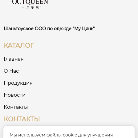
 чт
ва
он
Шаньтоуское ООО по одежде “Му Цянь”
КАТАЛОГ
Главная
О Нас
Продукция
Новости
Контакты
КОНТАКТЫ
№ 8, Третий промышленный район на
Мы используем файлы cookie для улучшения