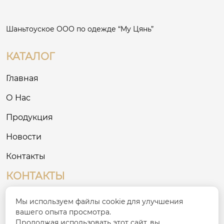
Шаньтоуское ООО по одежде “Му Цянь”
КАТАЛОГ
Главная
О Нас
Продукция
Новости
Контакты
КОНТАКТЫ
№ 8, Третий промышленный район на
Мы используем файлы cookie для улучшения

Востоке, деревня Сигоу, улица Сяшань, район
вашего опыта просмотра.
Чаонань, город Шаньтоу
Продолжая использовать этот сайт, вы