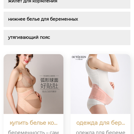
жилет для кормления
нижнее белье для беременных
утягивающий пояс
купить белье кор
одежда для бере
мящих мам: любо
менных спиннин
беременность – сам
одежда для береме