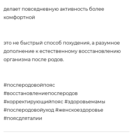
делает повседневную активность более
комфортной
это не быстрый способ похудения, а разумное
дополнение к естественному восстановлению
организма после родов.
#послеродовойпояс
#восстановлениепослеродов
#корректирующийпояс #здоровьемамы
#послеродовойуход #женскоездоровье
#поясдляталии