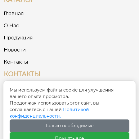
Главная
О Нас
Продукция
Новости
Контакты
КОНТАКТЫ
№ 8, Третий промышленный район на
Мы используем файлы cookie для улучшения

Востоке, деревня Сигоу, улица Сяшань, район
вашего опыта просмотра.
Чаонань, город Шаньтоу
Продолжая использовать этот сайт, вы
соглашаетесь с нашей
Политикой
конфиденциальности.

ivy@cnfulike.com
Только необходимые

+86 13822981771
Принять все