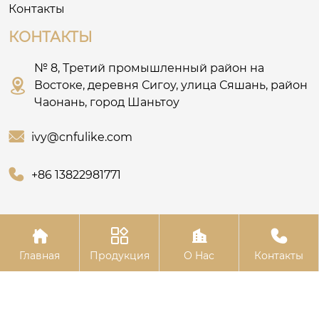
Контакты
КОНТАКТЫ
№ 8, Третий промышленный район на

Востоке, деревня Сигоу, улица Сяшань, район
Чаонань, город Шаньтоу

ivy@cnfulike.com

+86 13822981771




Авторское право© Шаньтоуское ООО по одежде
“Му Цянь”
Главная
Продукция
О Hас
Контакты