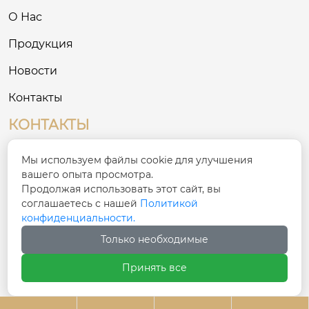
О Нас
Продукция
Новости
Контакты
КОНТАКТЫ
№ 8, Третий промышленный район на
Мы используем файлы cookie для улучшения

Востоке, деревня Сигоу, улица Сяшань, район
вашего опыта просмотра.
Чаонань, город Шаньтоу
Продолжая использовать этот сайт, вы
соглашаетесь с нашей
Политикой
конфиденциальности.

ivy@cnfulike.com
Только необходимые

+86 13822981771
Принять все