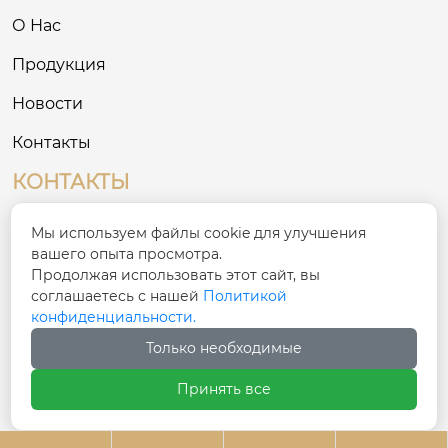
О Нас
Продукция
Новости
Контакты
КОНТАКТЫ
№ 8, Третий промышленный район на
Мы используем файлы cookie для улучшения

Востоке, деревня Сигоу, улица Сяшань, район
вашего опыта просмотра.
Чаонань, город Шаньтоу
Продолжая использовать этот сайт, вы
соглашаетесь с нашей
Политикой
конфиденциальности.

ivy@cnfulike.com
Только необходимые

+86 13822981771
Принять все