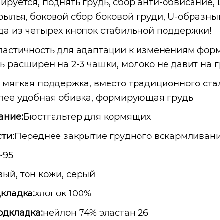
ируется, поднять грудь, сбор анти-обвисание,
рылья, боковой сбор боковой груди, U-образны
да из четырех кнопок стабильной поддержки!
ластичность для адаптации к изменениям форм
ь расширен на 2-3 чашки, молоко не давит на 
 мягкая поддержка, вместо традиционного ста
олее удобная обивка, формирующая грудь
ание:
Бюстгальтер для кормящих
ти:
Переднее закрытие грудного вскармливан
~95
вый, тон кожи, серый
кладка:
хлопок 100%
одкладка:
нейлон 74% эластан 26