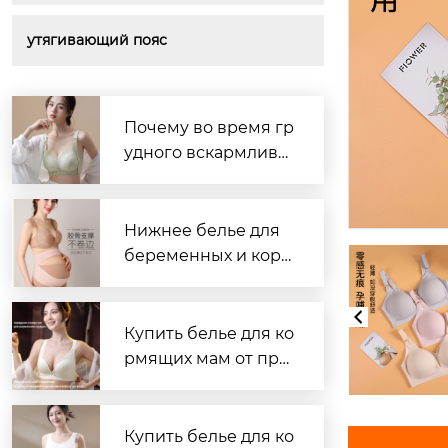
утягивающий пояс
Почему во время гр
удного вскармлива
ния так важен удоб
ный бюстгальтер?
Нижнее белье для
беременных и корм
ящих — надёжный
поставщик нижнего
белья
Купить белье для ко
рмящих мам от про
изводителя
Купить белье для ко