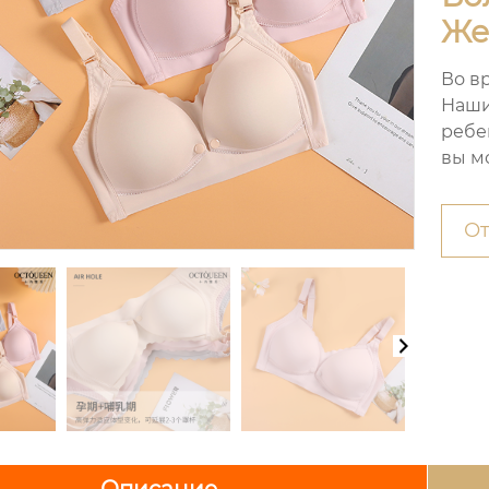
Же
Во в
Наши
ребе
вы м
От
Описание