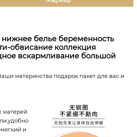
 нижнее белье беременность
ти-обвисание коллекция
удное вскармливание большой
Наши материнства подарок пакет для вас и
х матерей
ли.удобно
 мягкий и