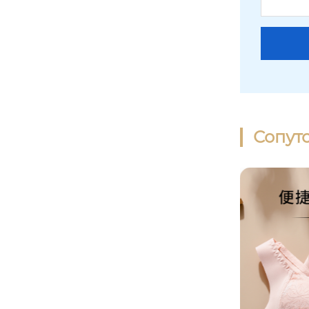
октябрь королева беременная ма
ть кормящая грудью нижнее бель
е анти-провисание собрались пос
Сопут
леродовой грудное вскармливан
ие большая грудь показать небол
ьшой полная чашка грудное вска
рмливание тонкий бюстгальтер м
атеринства