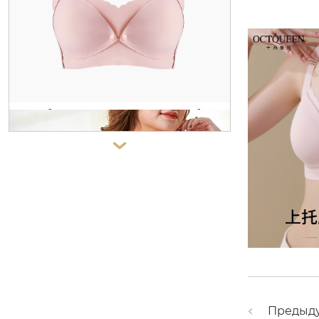
королева октября [подтверждени
е чемпиона] поясной бандаж при
растяжении поясничного отдела
позвоночника, болях в пояснично
м отделе и поясничном поясе для
мужчин и женщин.

октябрь королева кормящих бель
е тонкий анти-обвисание послеро
Предыд
довой грудного вскармливания с