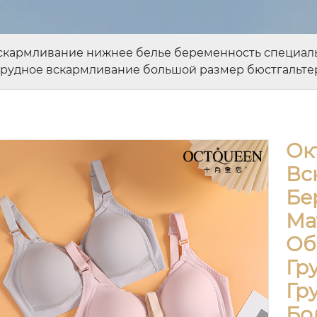
вскармливание нижнее белье беременность специал
грудное вскармливание большой размер бюстгальте
Ок
Вс
Бе
Ма
Об
Гр
Гр
Бо