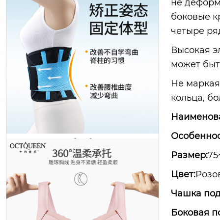
не деформ
боковые к
четыре ря
Высокая э
может быт
Не маркая
кольца, б
октябрь королева материнства сп
ециальный бюстгальтер кормлен
Наименов
ия собраны анти-обвисание бере
Особеннос
менности бюстгальтер тонкий раз
дел грудного вскармливания вер
Размер:
75
хняя поддержка нижнее белье же
Цвет:
Розо
нщины
Чашка под
Боковая п