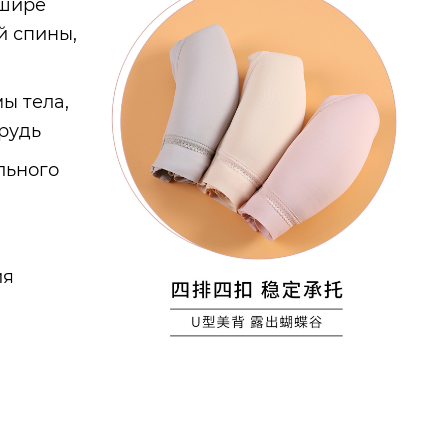
 шире
й спины,
ы тела,
грудь
льного
ия