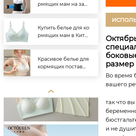
рмящих мам на зав
оде
исполь
Купить белье для ко
рмящих мам в Кита
Октябр
е — надёжно и выго
специа
дно
боковы
Красивое белье для
размер
кормящих поставщ
ик надежный и удо
Во время 
бный
вашего ре

так что в
беременно
бюстгальт
и не душит