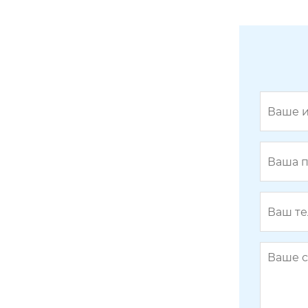
пециальные материнский бюстга
льтер большая грудь показать мал
енький размер бюстгальтер женс
кий
октябрьская королева слинг для к
ормления двусторонний бархат. б
еременные женщины согреваютс
я жилет для кормления послерод
овое грудное вскармливание тер
мотопы большой размер