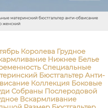
ьные материнский бюстгальтер анти-обвисание
р женский
тябрь Королева Грудное
кармливание Нижнее Белье
ременность Специальные
теринский Бюстгальтер Анти-
висание Коллекция Боковые
уди Собраны Послеродовой
удное Вскармливание
льшой Размер Бюстгальтер