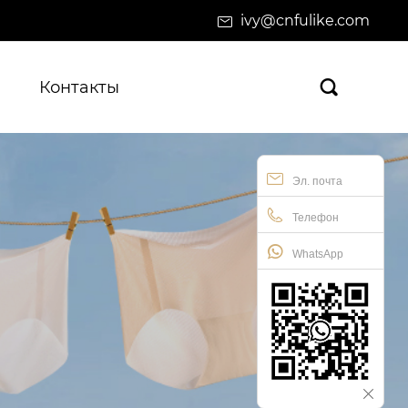
ivy@cnfulike.com
Контакты

Эл. почта
Телефон
WhatsApp