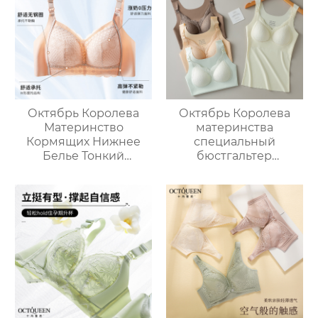
Октябрь Королева
Октябрь Королева
Материнство
материнства
Кормящих Нижнее
специальный
Белье Тонкий
бюстгальтер
Беременность
кормления собраны
Послеродовой
анти-обвисание
Грудное
беременности
Вскармливание
бюстгальтер тонкий
Бюстгальтер Анти-
раздел грудного
обвисание Собирание
вскармливания
Бюстгальтер
верхняя поддержка
нижнее белье
женщины