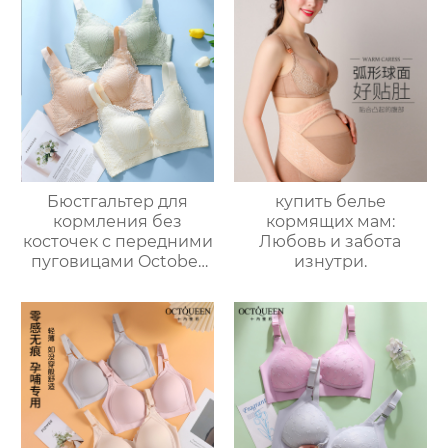
позвоночника, болях в
большой размер
поясничном отделе и
материнства
поясничном поясе
специальные дамы
для мужчин и
трусики удобные
женщин.
Бюстгальтер для
купить белье
кормления без
кормящих мам:
косточек с передними
Любовь и забота
пуговицами October
изнутри.
Queen легкий,
дышащий и удобный
для кормления
беременных женщин.