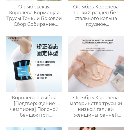
Октябрьская
Октябрь Королева
Королева Кормящая
тонкий раздел без
Трусы Тонкий Боковой
стального кольца
Сбор Собирание
грудное
Анти-Саг Грудное
вскармливание
вскармливание
нижнее белье
Бюстгальтер
собрались анти-
Сексуальный
обвисание
Кружевной
беременности
Материнский
специальный
Компаньон Грудное
бюстгальтер женщин
вскармливание
Королева октября
Октябрь Королева
[Подтверждение
материнства трусики
чемпиона] Поясной
низкой талией
бандаж при
женщины ранней
растяжении
беременности
поясничного отдела
послеродовой