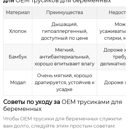
для
OEM трусиков для беременных
Материал
Преимущества
Недоста
Дышащий,
Може
Хлопок
гипоаллергенный,
усаживатьс
доступный по цене
стирки, м
Мягкий,
Дороже хл
Бамбук
антибактериальный,
требу
хорошо впитывает влагу
деликатног
Очень мягкий, хорошо
Модал
драпируется, устойчив к
Дороже х
усадке
Советы по уходу за
OEM трусиками для
беременных
Чтобы
OEM трусики для беременных
служили
вам долго, следуйте этим простым советам: