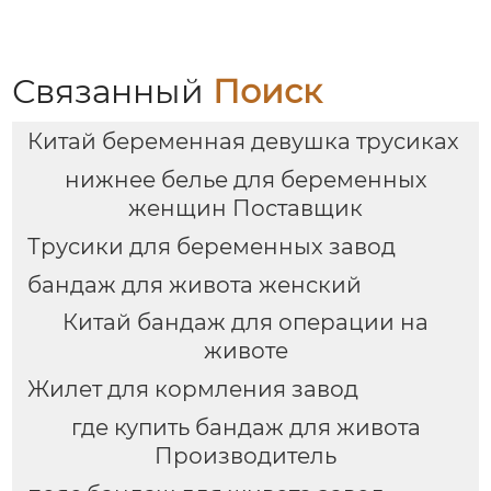
большая грудь
улице, поддержка
показать небольшой
живота беременных,
беременности
высокая эластичность,
послеродовой
штаны для йоги для
Связанный
Поиск
грудное
верхней одежды,
вскармливание плюс
универсальные
Китай беременная девушка трусиках
размер бюстгальтер
защитные штаны.
нижнее белье для беременных
женщин Поставщик
Трусики для беременных завод
бандаж для живота женский
Китай бандаж для операции на
животе
Жилет для кормления завод
где купить бандаж для живота
Производитель