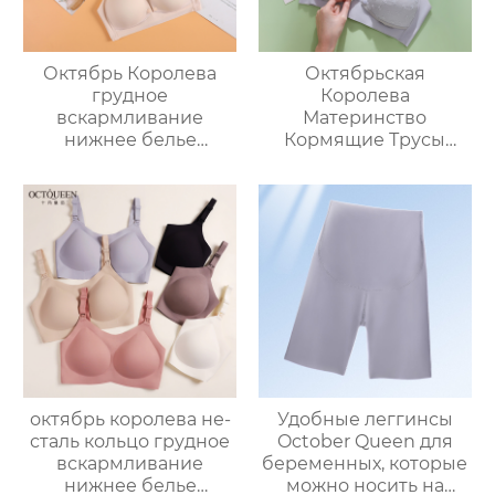
Октябрь Королева
Октябрьская
грудное
Королева
вскармливание
Материнство
нижнее белье
Кормящие Трусы
беременность
Спереди Открыть
специальные
Застежка
материнский
Послеродовой Сбор
бюстгальтер анти-
Против Провисания
обвисание коллекция
Кормления Чашки
боковые груди
Для Беременности
собраны
послеродовой
грудное
вскармливание
большой размер
бюстгальтер женский
октябрь королева не-
Удобные леггинсы
сталь кольцо грудное
October Queen для
вскармливание
беременных, которые
нижнее белье
можно носить на