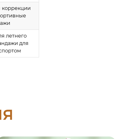
я коррекции
портивные
дажи
ля летнего
андажи для
 спортом
ия