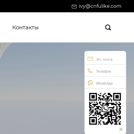
ivy@cnfulike.com
Контакты

Эл. почта
Телефон
WhatsApp