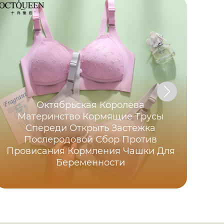
Октябрьская Королева
Кор
Материнство Кормящие Трусы
т
Спереди Открыть Застежка
Послеродовой Сбор Против
в
Провисания Кормления Чашки Для
бе
Беременности