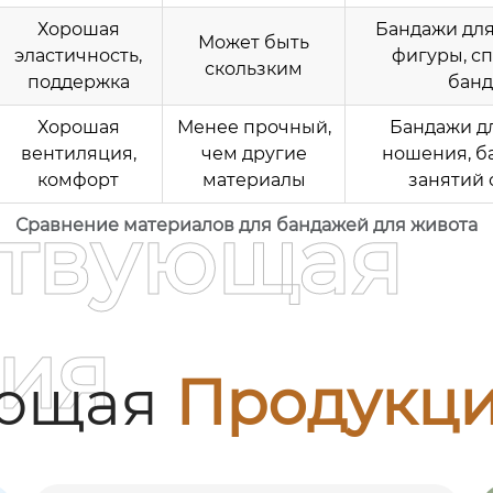
Хорошая
Бандажи дл
Может быть
эластичность,
фигуры, с
скользким
поддержка
бан
Хорошая
Менее прочный,
Бандажи д
вентиляция,
чем другие
ношения, б
комфорт
материалы
занятий
ствующая
Сравнение материалов для бандажей для живота
ия
ующая
Продукц