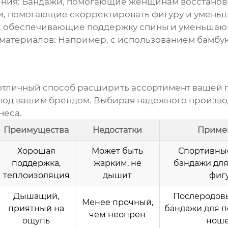
ния:
Бандажи, помогающие женщинам восстанови
, помогающие скорректировать фигуру и уменьш
 обеспечивающие поддержку спины и уменьшающ
материалов:
Например, с использованием бамбук
 отличный способ расширить ассортимент вашей
под вашим брендом. Выбирая надежного производ
неса.
Преимущества
Недостатки
Приме
Хорошая
Может быть
Спортивны
поддержка,
жарким, не
бандажи дл
теплоизоляция
дышит
фиг
Дышащий,
Послеродов
Менее прочный,
приятный на
бандажи для 
чем неопрен
ощупь
нош