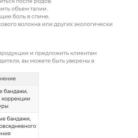
ться после родов.
ить объем талии.
ие боль в спине.
ового волокна или других экологически
 продукции и предложить клиентам
ителя, вы можете быть уверены в
нение
е бандажи,
я коррекции
уры
ые бандажи,
повседневного
ения