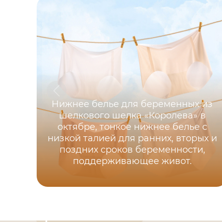
Нижнее белье для беременных из
шелкового шелка «Королева» в
октябре, тонкое нижнее белье с
низкой талией для ранних, вторых и
поздних сроков беременности,
поддерживающее живот.