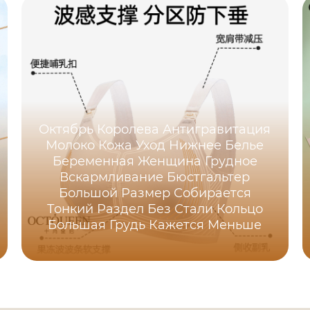
Октябрь Королева Антигравитация
Молоко Кожа Уход Нижнее Белье
Беременная Женщина Грудное
Вскармливание Бюстгальтер
Большой Размер Собирается
Тонкий Раздел Без Стали Кольцо
Большая Грудь Кажется Меньше