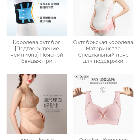
вскармливание
следа тонкий участок
термотопы большой
хлопка промежности
размер
шорты
Королева октября
Октябрьская королева
[Подтверждение
Материнство
чемпиона] Поясной
Специальный пояс
бандаж при
для поддержки
растяжении
живота Беременность
поясничного отдела
Пояс для поддержки
позвоночника, болях в
живота Беременность
поясничном отделе и
Пояс для талии
поясничном поясе
Перетягивающий
для мужчин и
пояс Беременность
женщин.
Пояс для защиты
живота Ранняя защита
Сохранение плода