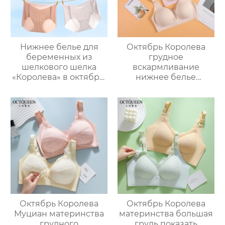
Нижнее белье для
Октябрь Королева
беременных из
грудное
шелкового шелка
вскармливание
«Королева» в октябре,
нижнее белье
тонкое нижнее белье
беременность
с низкой талией для
специальные
ранних, вторых и
материнский
поздних сроков
бюстгальтер анти-
беременности,
обвисание коллекция
поддерживающее
боковые груди
живот.
собраны
послеродовой
грудное
вскармливание
большой размер
бюстгальтер женский
Октябрь Королева
Октябрь Королева
Муциан материнства
материнства большая
грудного
грудь показать