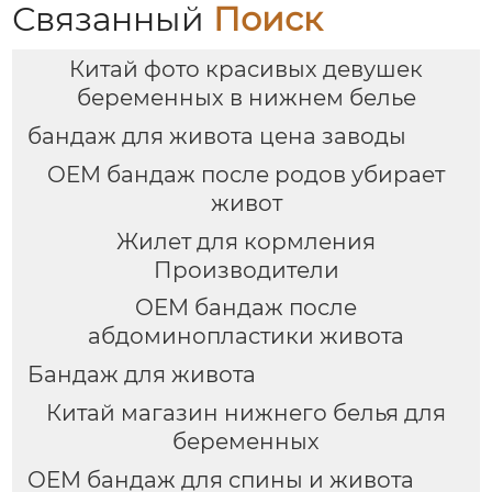
Вскармливание
послеродовой
Связанный
Поиск
Бюстгальтер Анти-
грудное
обвисание Собирание
вскармливание
Китай фото красивых девушек
Бюстгальтер
специальный сбор
бюстгальтер
беременных в нижнем белье
бандаж для живота цена заводы
OEM бандаж после родов убирает
живот
Жилет для кормления
Производители
OEM бандаж после
абдоминопластики живота
Бандаж для живота
Китай магазин нижнего белья для
беременных
OEM бандаж для спины и живота