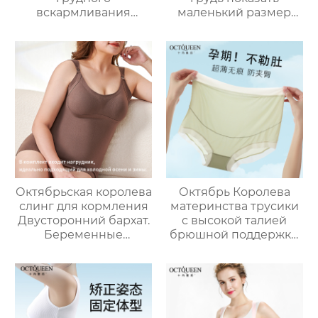
вскармливания
маленький размер
нижнее белье
беременность
беременность
специальный
специальные
послеродовой
послеродовые
бюстгальтер грудного
грудного
вскармливания
вскармливания
собраны анти-
собраны анти-
обвисшие женские
обвисание грудного
молока удобный
бюстгальтер
Октябрьская королева
Октябрь Королева
слинг для кормления
материнства трусики
Двусторонний бархат.
с высокой талией
Беременные
брюшной поддержки
женщины
беременности
согреваются Жилет
специальные
для кормления
большие размеры
Послеродовое
средних поздних
грудное
беременности без