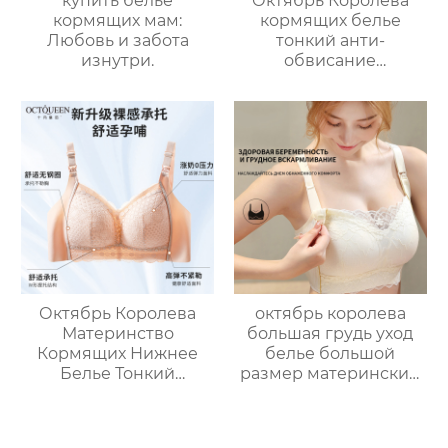
купить белье
Октябрь Королева
кормящих мам:
кормящих белье
Любовь и забота
тонкий анти-
изнутри.
обвисание
послеродовой
грудного
вскармливания
специальные
материнский
бюстгальтер большая
грудь показать
маленький размер
бюстгальтер женский
Октябрь Королева
октябрь королева
Материнство
большая грудь уход
Кормящих Нижнее
белье большой
Белье Тонкий
размер материнский
Беременность
бюстгальтер
Послеродовой
беременность анти
Грудное
провисание