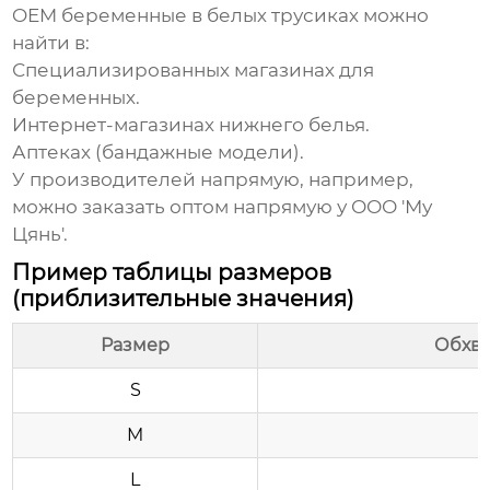
OEM беременные в белых трусиках
можно
найти в:
Специализированных магазинах для
беременных.
Интернет-магазинах нижнего белья.
Аптеках (бандажные модели).
У производителей напрямую, например,
можно заказать оптом напрямую у
ООО 'Му
Цянь'
.
Пример таблицы размеров
(приблизительные значения)
Размер
Обхва
S
M
L