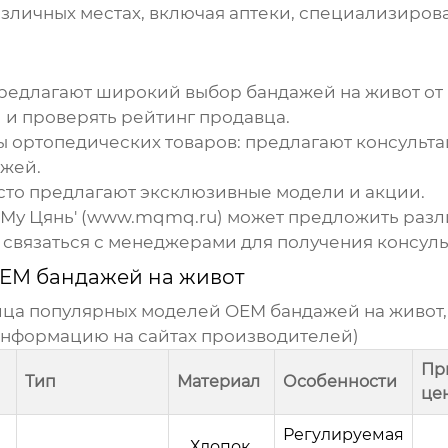
азличных местах, включая аптеки, специализиро
редлагают широкий выбор
бандажей на живот
от
 и проверять рейтинг продавца.
 ортопедических товаров:
предлагают консульта
ажей
.
сто предлагают эксклюзивные модели и акции.
у Цянь' (
www.mqmq.ru
) может предложить раз
 связаться с менеджерами для получения консуль
EM бандажей на живот
ица популярных моделей
OEM бандажей на живот
информацию на сайтах производителей)
Пр
Тип
Материал
Особенности
це
Регулируемая
Хлопок,