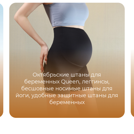
Октябрьские штаны для
беременных Queen, леггинсы,
бесшовные носимые штаны для
йоги, удобные защитные штаны для
беременных