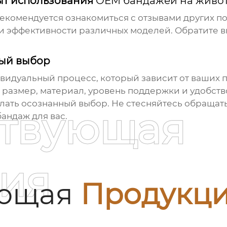
ыт использования
OEM бандажей на живо
екомендуется ознакомиться с отзывами других по
 и эффективности различных моделей. Обратите 
ный выбор
видуальный процесс, который зависит от ваших 
 размер, материал, уровень поддержки и удобств
лать осознанный выбор. Не стесняйтесь обращать
ствующая
бандаж
для вас.
ия
ующая
Продукц