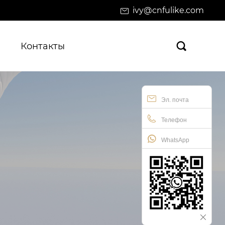
ivy@cnfulike.com
Контакты

Эл. почта
Телефон
WhatsApp