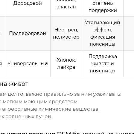
Дородовой
степень
эластан
поддержки
Утягивающий
Неопрен,
эффект,
й
Послеродовой
полиэстер
фиксация
поясницы
Поддержка
Хлопок,
й
Универсальный
живота и
лайкра
поясницы
на живот
м долго, важно правильно за ним ухаживать:
 с мягким моющим средством.
е агрессивные химические вещества.
ых солнечных лучей.