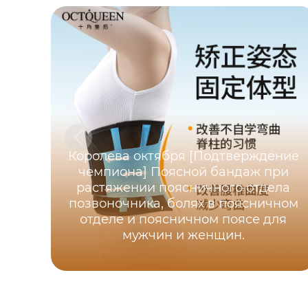
Королева октября [Подтверждение
чемпиона] Поясной бандаж при
растяжении поясничного отдела
позвоночника, болях в поясничном
отделе и поясничном поясе для
мужчин и женщин.