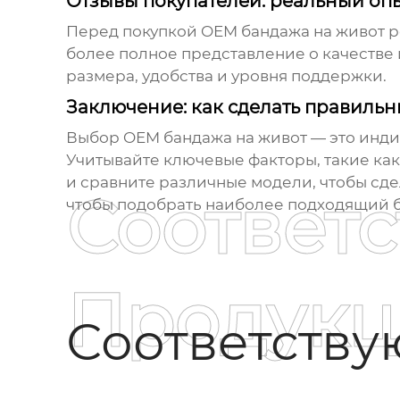
Отзывы покупателей: реальный оп
Перед покупкой
OEM бандажа на живот
р
более полное представление о качестве
размера, удобства и уровня поддержки.
Заключение: как сделать правиль
Выбор
OEM бандажа на живот
— это инди
Учитывайте ключевые факторы, такие как
и сравните различные модели, чтобы сде
Соответ
чтобы подобрать наиболее подходящий
Продукц
Соответств