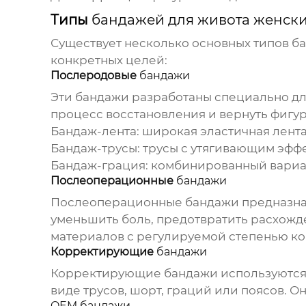
Типы
бандажей для живота женск
Существует несколько основных типов
ба
конкретных целей:
Послеродовые
бандажи
Эти
бандажи
разработаны специально дл
процесс восстановления и вернуть фиг
Бандаж
-лента: широкая эластичная лента
Бандаж
-трусы: трусы с утягивающим эфф
Бандаж
-грация: комбинированный вари
Послеоперационные
бандажи
Послеоперационные
бандажи
предназна
уменьшить боль, предотвратить расхожд
материалов с регулируемой степенью к
Корректирующие
бандажи
Корректирующие
бандажи
используются 
виде трусов, шорт, граций или поясов. 
OEM бандажи