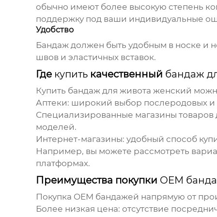
обычно имеют более высокую степень ко
поддержку под ваши индивидуальные о
Удобство
Бандаж
должен быть удобным в носке и н
швов и эластичных вставок.
Где
купить
качественный
бандаж д
Купить
бандаж для живота женский
можно
Аптеки: широкий выбор послеродовых 
Специализированные магазины товаров 
моделей.
Интернет-магазины: удобный способ
куп
Например, вы можете рассмотреть вариа
платформах.
Преимущества покупки
OEM банд
Покупка
OEM бандажей
напрямую от прои
Более низкая цена: отсутствие посредни