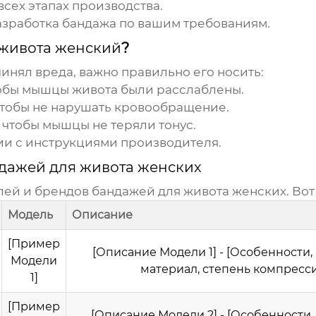
всех этапах производства.
азработка
бандажа
по вашим требованиям.
 живота женский
?
инял вреда, важно правильно его носить:
обы мышцы живота были расслаблены.
 чтобы не нарушать кровообращение.
, чтобы мышцы не теряли тонус.
ии с инструкциями производителя.
дажей для живота женских
лей и брендов
бандажей для живота женских
. Во
Модель
Описание
[Пример
[Описание Модели 1] - [Особенности,
Модели
материал, степень компресс
1]
[Пример
[Описание Модели 2] - [Особенности,