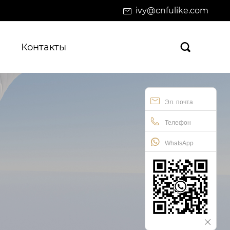
ivy@cnfulike.com
Контакты

Эл. почта
Телефон
WhatsApp