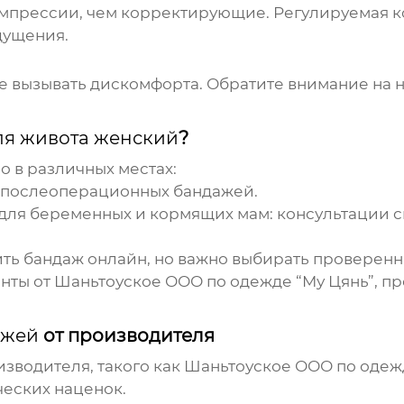
мпрессии, чем корректирующие. Регулируемая к
щущения.
е вызывать дискомфорта. Обратите внимание на 
ля живота женский
?
 в различных местах:
и послеоперационных
бандажей
.
для беременных и кормящих мам: консультации 
ить
бандаж
онлайн, но важно выбирать проверенн
нты от Шаньтоуское ООО по одежде “Му Цянь”, п
ажей
от производителя
зводителя, такого как Шаньтоуское ООО по одежд
ческих наценок.