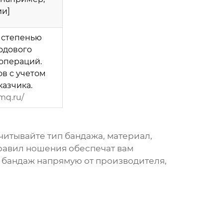
ии]
 степенью
одового
операций.
в с учетом
азчика.
mq.ru/
Учитывайте тип
бандажа
, материал,
правил ношения обеспечат вам
 бандаж
напрямую от производителя,