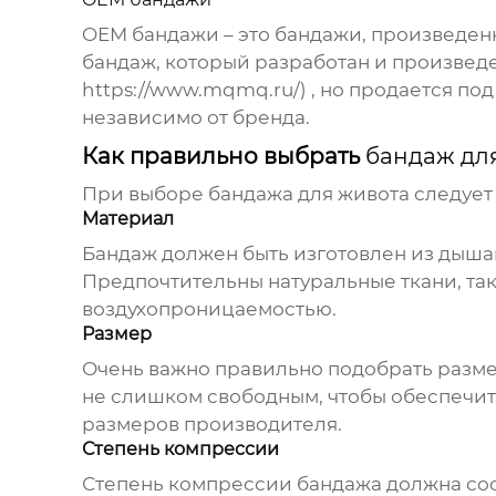
OEM бандажи
– это
бандажи
, произведен
бандаж
, который разработан и произвед
https://www.mqmq.ru/
) , но продается п
независимо от бренда.
Как правильно выбрать
бандаж дл
При выборе
бандажа для живота
следует
Материал
Бандаж
должен быть изготовлен из дыша
Предпочтительны натуральные ткани, та
воздухопроницаемостью.
Размер
Очень важно правильно подобрать разм
не слишком свободным, чтобы обеспечить
размеров производителя.
Степень компрессии
Степень компрессии
бандажа
должна со