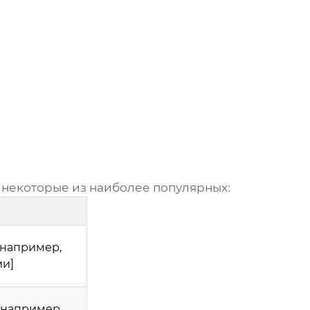
т некоторые из наиболее популярных:
 например,
ии]
 например,