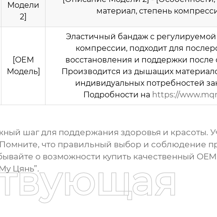
Модели
материал, степень компресс
2]
Эластичный
бандаж
с регулируемой
компрессии, подходит для послер
[OEM
восстановления и поддержки после 
Модель]
Производится из дышащих материало
индивидуальных потребностей зак
Подробности на
https://www.mq
жный шаг для поддержания здоровья и красоты. 
. Помните, что правильный выбор и соблюдение 
абывайте о возможности
купить
качественный
OEM
ствующая
Му Цянь”.