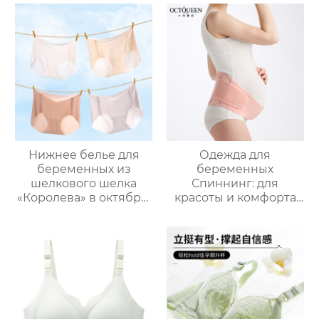
беременность
чашки беременности
специальные
специальный тонкий
послеродовые
раздел без стального
грудного
кольца без следов
вскармливания
грудного
собраны анти-
вскармливания
обвисание грудного
бюстгальтер анти-
молока удобный
обвисание
бюстгальтер
Нижнее белье для
Одежда для
беременных из
беременных
шелкового шелка
Спиннинг: для
«Королева» в октябре,
красоты и комфорта
тонкое нижнее белье
во время
с низкой талией для
беременности
ранних, вторых и
поздних сроков
беременности,
поддерживающее
живот.