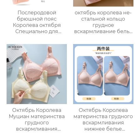
Послеродовой
октябрь королева не-
брюшной пояс
стальной кольцо
Королева октября
грудное
Специально для
вскармливание белье
ремонта корсета для
собраны анти-
беременных Большой
обвисание
размер Строгание и
материнский
разглаживание
бюстгальтер
Втягивание рук
беременность
двойного назначения
грудное
и удержание таза
вскармливание
Тонкий стиль
бюстгальтер
Октябрь Королева
Октябрь Королева
Муциан материнства
материнства грудного
грудного
вскармливания
вскармливания
нижнее белье
нижнее белье
фиксированной