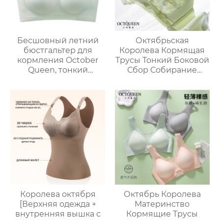
Бесшовный летний
Октябрьская
бюстгальтер для
Королева Кормящая
кормления October
Трусы Тонкий Боковой
Queen, тонкий
Сбор Собирание
дышащий
Анти-Саг Грудное
бюстгальтер для
вскармливание
беременных без
Бюстгальтер
косточек, против
Сексуальный
провисания
Кружевной
Материнский
Компаньон Грудное
вскармливание
Королева октября
Октябрь Королева
[Верхняя одежда +
Материнство
внутренняя вышка с
Кормящие Трусы