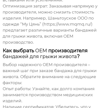
вставками или усилениями.
Оптимизация затрат:
Заказывая напрямую у
производителя, можно снизить стоимость
изделия. Например, Шаньтоуское ООО по
одежде “Му Цянь” (https://www.mqmq.ru/)
предлагает различные варианты
бандажей
для грыжи живота
, включая
OEM
производство.
Как выбрать
OEM
производителя
бандажей для грыжи живота
?
Выбор надежного
OEM
производителя –
важный шаг при заказе
бандажа для грыжи
живота
. Обратите внимание на следующие
факторы:
Опыт работы:
Узнайте, как долго компания
занимается производством медицинских
изделий.
Наличие сертификатов:
Убедитесь, что у