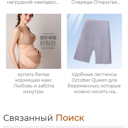
нагрудной накладкой]
Спереди Открытая
жилет для
Кнопка Анти
беременных, жилет
Провисание Сбор
для грудного
Послеродовой
вскармливания после
Грудное
родов, дышащий и
вскармливание
Анти-опустошенный
Специальный Жилет
Тип
купить белье
Удобные леггинсы
кормящих мам:
October Queen для
Любовь и забота
беременных, которые
изнутри.
можно носить на
улице, поддержка
живота беременных,
высокая эластичность,
штаны для йоги для
Связанный
Поиск
верхней одежды,
универсальные