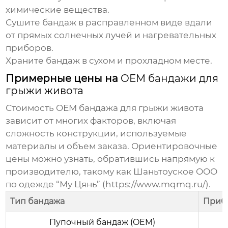
химические вещества.
Сушите
бандаж
в расправленном виде вдали
от прямых солнечных лучей и нагревательных
приборов.
Храните
бандаж
в сухом и прохладном месте.
Примерные цены на
OEM бандажи для
грыжи живота
Стоимость
OEM бандажа для грыжи живота
зависит от многих факторов, включая
сложность конструкции, используемые
материалы и объем заказа. Ориентировочные
цены можно узнать, обратившись напрямую к
производителю, такому как Шаньтоуское ООО
по одежде “Му Цянь” (https://www.mqmq.ru/).
Тип бандажа
Прибл
Пупочный бандаж (OEM)