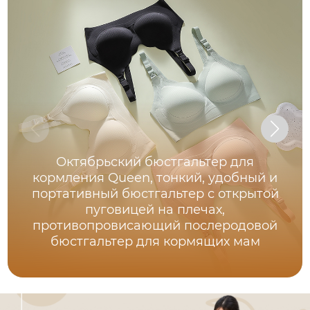
Октябрьский бюстгальтер для
кормления Queen, тонкий, удобный и
портативный бюстгальтер с открытой
пуговицей на плечах,
противопровисающий послеродовой
бюстгальтер для кормящих мам