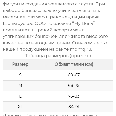
фигуры и создания желаемого силуэта. При
выборе бандажа важно учитывать его тип,
материал, размер и рекомендации врача.
Шаньтоуское ООО по одежде “Му Цянь”
предлагает широкий ассортимент
утягивающих бандажей для живота
высокого
качества по выгодным ценам. Ознакомьтесь с
нашей продукцией на сайте
mqmq.ru
.
Таблица размеров (пример)
Размер
Обхват талии (см)
S
60-67
M
68-75
L
76-83
XL
84-91
Данные таблицы размеров приведены в