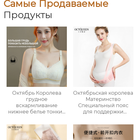
Самые Продаваемые
Продукты
Октябрь Королева
Октябрьская королева
грудное
Материнство
вскармливание
Специальный пояс
нижнее белье тонкий
для поддержки
раздел собрал анти-
живота Беременность
обвисание
Пояс для поддержки
послеродовой
живота Беременность
грудное
Пояс для талии