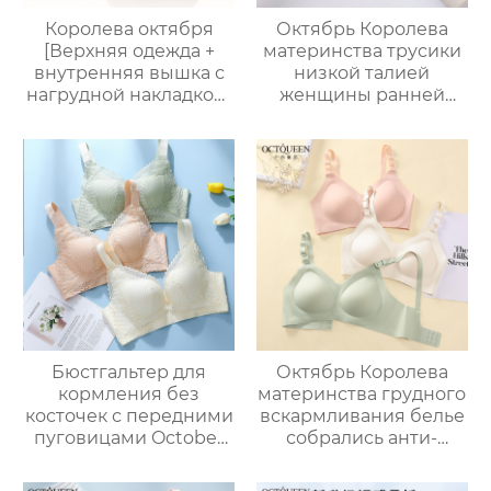
Королева октября
Октябрь Королева
[Верхняя одежда +
материнства трусики
внутренняя вышка с
низкой талией
нагрудной накладкой]
женщины ранней
жилет для
беременности
беременных, жилет
послеродовой
для грудного
большой размер
вскармливания после
материнства
родов, дышащий и
специальные дамы
Анти-опустошенный
трусики удобные
Бюстгальтер для
Октябрь Королева
кормления без
материнства грудного
косточек с передними
вскармливания белье
пуговицами October
собрались анти-
Queen легкий,
обвисание
дышащий и удобный
беременности с