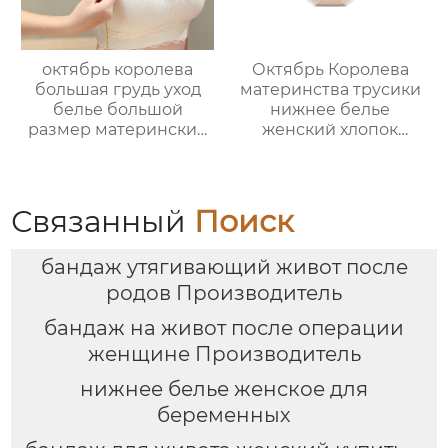
бюстгальтер
октябрь королева
Октябрь Королева
большая грудь уход
материнства трусики
белье большой
нижнее белье
размер материнский
женский хлопок
бюстгальтер
беременности
беременность анти
специальный хлопок
провисание
ранней средней и
послеродовой
поздней
Связанный
Поиск
грудное
беременности низкая
вскармливание
талия тонкий раздел
бандаж утягивающий живот после
специальный сбор
бюстгальтер
родов Производитель
бандаж на живот после операции
женщине Производитель
нижнее белье женское для
беременных