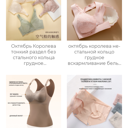
вскармливание
Перетягивающий
большой размер
пояс Беременность
материнства
Пояс для защиты
беременности
живота Ранняя защита
специальный
Сохранение плода
бюстгальтер женский
Октябрь Королева
октябрь королева не-
тонкий раздел без
стальной кольцо
стального кольца
грудное
грудное
вскармливание белье
вскармливание
собраны анти-
нижнее белье
обвисание
собрались анти-
материнский
обвисание
бюстгальтер
беременности
беременность
специальный
грудное
бюстгальтер женщин
вскармливание
бюстгальтер