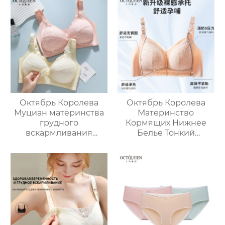
для кормления
осенью тонкий раздел
беременных женщин.
послеродовой
бюстгальтер грудного
вскармливания
Октябрь Королева
Октябрь Королева
Муциан материнства
Материнство
грудного
Кормящих Нижнее
вскармливания
Белье Тонкий
нижнее белье
Беременность
беременность
Послеродовой
специальные
Грудное
послеродовые
Вскармливание
грудного
Бюстгальтер Анти-
вскармливания
обвисание Собирание
собраны анти-
Бюстгальтер
обвисание грудного
молока удобный