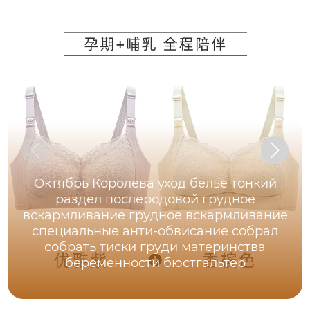
Октябрь Королева уход белье тонкий
раздел послеродовой грудное
вскармливание грудное вскармливание
специальные анти-обвисание собрал
собрать тиски груди материнства
беременности бюстгальтер