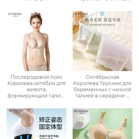
тонкое нижнее белье
с низкой талией для
ранних, вторых и
поздних сроков
беременности,
поддерживающее
живот.
Послеродовой пояс
Октябрьская
Королева октября для
Королева Трусики для
живота,
беременных с низкой
формирующий талию,
талией в середине и
дышащий
на поздних сроках
удерживающий пояс,
беременности
специальный
Большой размер
удерживающий пояс
Хлопок Промежность
для беременных для
Беременность
спокойных родов и
Специальный Тонкий