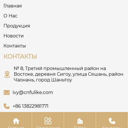
Главная
О Нас
Продукция
Новости
Контакты
КОНТАКТЫ
№ 8, Третий промышленный район на

Востоке, деревня Сигоу, улица Сяшань, район
Чаонань, город Шаньтоу

ivy@cnfulike.com

+86 13822981771




Главная
Продукция
О Hас
Контакты