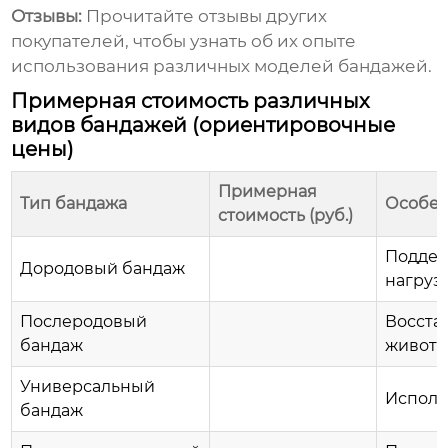
Отзывы:
Прочитайте отзывы других
покупателей, чтобы узнать об их опыте
использования различных моделей бандажей.
Примерная стоимость различных
видов бандажей (ориентировочные
цены)
Примерная
Тип бандажа
Особен
стоимость (руб.)
Поддер
Дородовый бандаж
нагрузк
Послеродовый
Восста
бандаж
живота
Универсальный
Исполь
бандаж