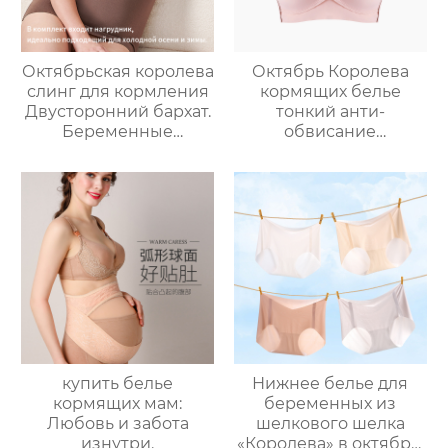
Октябрьская королева
Октябрь Королева
слинг для кормления
кормящих белье
Двусторонний бархат.
тонкий анти-
Беременные
обвисание
женщины
послеродовой
согреваются Жилет
грудного
для кормления
вскармливания
Послеродовое
специальные
грудное
материнский
вскармливание
бюстгальтер большая
термотопы большой
грудь показать
размер
маленький размер
бюстгальтер женский
купить белье
Нижнее белье для
кормящих мам:
беременных из
Любовь и забота
шелкового шелка
изнутри.
«Королева» в октябре,