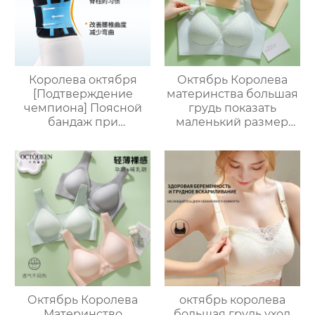
кесарева сечения
Без Следа Ранний
Ледяной Шелк
Королева октября
Октябрь Королева
[Подтверждение
материнства большая
чемпиона] Поясной
грудь показать
бандаж при
маленький размер
растяжении
беременность
поясничного отдела
специальный
позвоночника, болях в
послеродовой
поясничном отделе и
бюстгальтер грудного
поясничном поясе
вскармливания
для мужчин и
собраны анти-
женщин.
обвисшие женские
Октябрь Королева
октябрь королева
Материнство
большая грудь уход