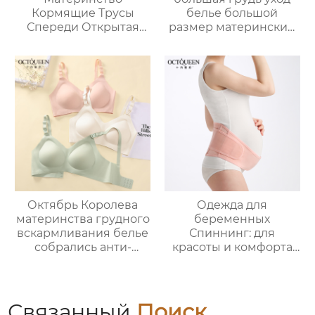
Кормящие Трусы
белье большой
Спереди Открытая
размер материнский
Кнопка Анти
бюстгальтер
Провисание Сбор
беременность анти
Послеродовой
провисание
Грудное
послеродовой
вскармливание
грудное
Специальный Жилет
вскармливание
Тип
специальный сбор
бюстгальтер
Октябрь Королева
Одежда для
материнства грудного
беременных
вскармливания белье
Спиннинг: для
собрались анти-
красоты и комфорта
обвисание
во время
беременности с
беременности
осенью тонкий раздел
послеродовой
Связанный
Поиск