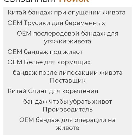
бюстгальтер грудного
вскармливания
Китай бандаж при опущении живота
OEM Трусики для беременных
OEM послеродовой бандаж для
утяжки живота
OEM бандаж под живот
OEM Белье для кормящих
бандаж после липосакции живота
Поставщик
Китай Слинг для кормления
бандаж чтобы убрать живот
Производитель
OEM бандаж для операции на
животе