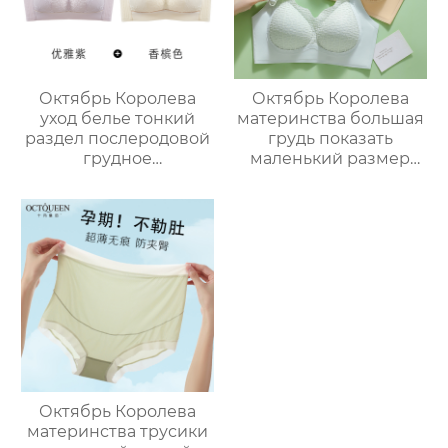
бюстгальтер
Октябрь Королева
Октябрь Королева
уход белье тонкий
материнства большая
раздел послеродовой
грудь показать
грудное
маленький размер
вскармливание
беременность
грудное
специальный
вскармливание
послеродовой
специальные анти-
бюстгальтер грудного
обвисание собрал
вскармливания
собрать тиски груди
собраны анти-
материнства
обвисшие женские
беременности
бюстгальтер
Октябрь Королева
материнства трусики