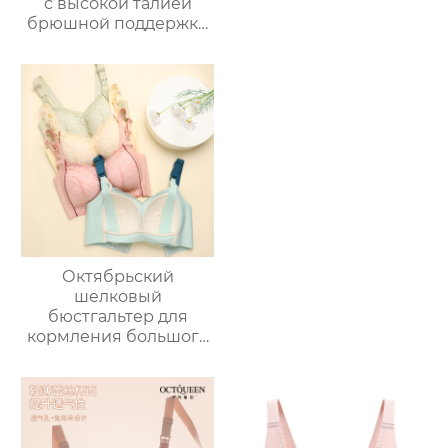
с высокой талией
брюшной поддержки
беременности
специальные
большие размеры
средних поздних
беременности без
следа тонкий участок
хлопка промежности
шорты
Октябрьский
шелковый
бюстгальтер для
кормления большого
размера Queen
Mulberry, тонкий
бюстгальтер для
беременных с полной
чашкой,