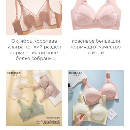
противопровисающий
Октябрь Королева
красивое белье для
ультра-тонкий раздел
кормящих: Качество
кормления нижнее
жизни
белье собраны
передней открытой
пряжкой анти-
обвисания
беременности
специальный
бюстгальтер женщин