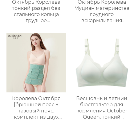
Октябрь Королева
Октябрь Королева
тонкий раздел без
Муциан материнства
стального кольца
грудного
грудное
вскармливания
вскармливание
нижнее белье
нижнее белье
беременность
собрались анти-
специальные
обвисание
послеродовые
беременности
грудного
специальный
вскармливания
бюстгальтер женщин
собраны анти-
обвисание грудного
молока удобный
бюстгальтер
Королева Октября
Бесшовный летний
[брюшной пояс +
бюстгальтер для
тазовый пояс,
кормления October
комплект из двух
Queen, тонкий
частей 2-в-1]
дышащий
послеродовое
бюстгальтер для
восстановление и
беременных без