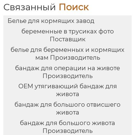
фиксация для
косточек, против
Связанный
Поиск
беременных женщин
провисания
для подтяжки тазовой
Белье для кормящих завод
кости
беременные в трусиках фото
Поставщик
белье для беременных и кормящих
мам Производитель
бандаж для операции на животе
Производитель
OEM утягивающий бандаж для
живота
бандаж для большого отвисшего
живота
бандаж для большого живота
Производитель