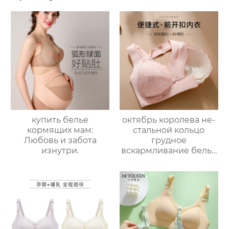
купить белье
октябрь королева не-
кормящих мам:
стальной кольцо
Любовь и забота
грудное
изнутри.
вскармливание белье
собраны анти-
обвисание
материнский
бюстгальтер
беременность
грудное
вскармливание