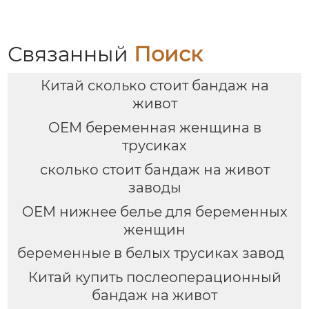
жилет для
жилет для
беременных, теплый
беременных, жилет
топ для кормления
для грудного
после родов, большой
вскармливания после
Связанный
Поиск
размер
родов, дышащий и
Анти-опустошенный
Китай сколько стоит бандаж на
живот
OEM беременная женщина в
трусиках
сколько стоит бандаж на живот
заводы
OEM нижнее белье для беременных
женщин
беременные в белых трусиках завод
Китай купить послеоперационный
бандаж на живот