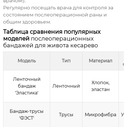
врачом!).
Регулярно посещать врача для контроля за
состоянием послеоперационной раны и
общим здоровьем.
Таблица сравнения популярных
моделей
послеоперационных
бандажей для живота кесарево
Модель
Тип
Материал
ф
Ленточный
Хлопок,
бандаж
Ленточный
эластан
'Эластика'
Бандаж-трусы
Трусы
Микрофибра
У
'ФЭСТ'