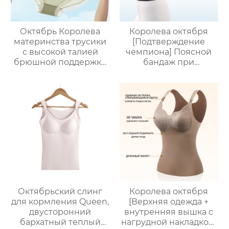
Октябрь Королева
Королева октября
материнства трусики
[Подтверждение
с высокой талией
чемпиона] Поясной
брюшной поддержки
бандаж при
беременности
растяжении
специальные
поясничного отдела
большие размеры
позвоночника, болях в
средних поздних
поясничном отделе и
беременности без
поясничном поясе
следа тонкий участок
для мужчин и
хлопка промежности
женщин.
шорты
Октябрьский слинг
Королева октября
для кормления Queen,
[Верхняя одежда +
двусторонний
внутренняя вышка с
бархатный теплый
нагрудной накладкой]