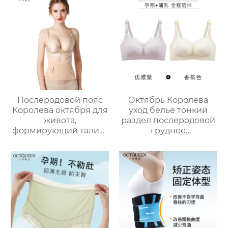
большой размер
провисание
материнства
послеродовой
специальные дамы
грудное
трусики удобные
вскармливание
специальный сбор
бюстгальтер
Послеродовой пояс
Октябрь Королева
Королева октября для
уход белье тонкий
живота,
раздел послеродовой
формирующий талию,
грудное
дышащий
вскармливание
удерживающий пояс,
грудное
специальный
вскармливание
удерживающий пояс
специальные анти-
для беременных для
обвисание собрал
спокойных родов и
собрать тиски груди
кесарева сечения
материнства
беременности
бюстгальтер