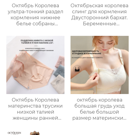
Октябрь Королева
Октябрьская королева
ультра-тонкий раздел
слинг для кормления
кормления нижнее
Двусторонний бархат.
белье собраны
Беременные
передней открытой
женщины
пряжкой анти-
согреваются Жилет
обвисания
для кормления
беременности
Послеродовое
специальный
грудное
бюстгальтер женщин
вскармливание
термотопы большой
размер
Октябрь Королева
октябрь королева
материнства трусики
большая грудь уход
низкой талией
белье большой
женщины ранней
размер материнский
беременности
бюстгальтер
послеродовой
беременность анти