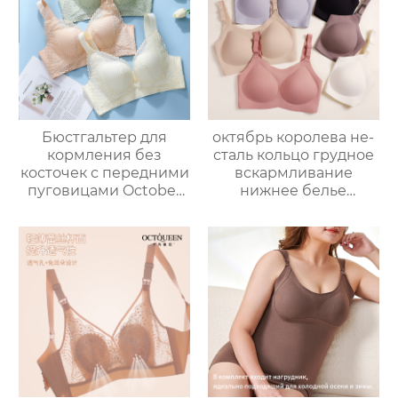
Бюстгальтер для
октябрь королева не-
кормления без
сталь кольцо грудное
косточек с передними
вскармливание
пуговицами October
нижнее белье
Queen легкий,
большая грудь
дышащий и удобный
показать небольшой
для кормления
беременности
беременных женщин.
послеродовой
грудное
вскармливание плюс
размер бюстгальтер