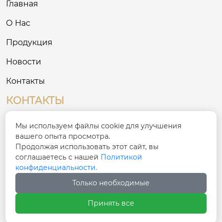
Главная
О Нас
Продукция
Новости
Контакты
КОНТАКТЫ
№ 8, Третий промышленный район на
Мы используем файлы cookie для улучшения

Востоке, деревня Сигоу, улица Сяшань, район
вашего опыта просмотра.
Чаонань, город Шаньтоу
Продолжая использовать этот сайт, вы
соглашаетесь с нашей
Политикой
конфиденциальности.

ivy@cnfulike.com
Только необходимые

+86 13822981771
Принять все