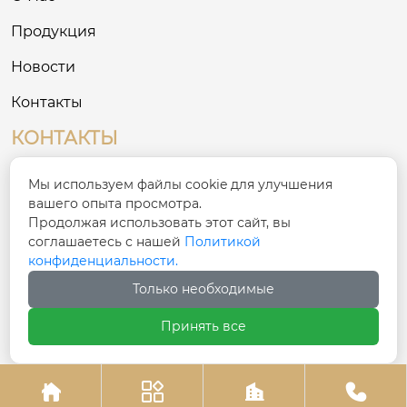
Продукция
Новости
Контакты
КОНТАКТЫ
№ 8, Третий промышленный район на
Мы используем файлы cookie для улучшения

Востоке, деревня Сигоу, улица Сяшань, район
вашего опыта просмотра.
Чаонань, город Шаньтоу
Продолжая использовать этот сайт, вы
соглашаетесь с нашей
Политикой
конфиденциальности.

ivy@cnfulike.com
Только необходимые

+86 13822981771
Принять все




Авторское право© Шаньтоуское ООО по одежде