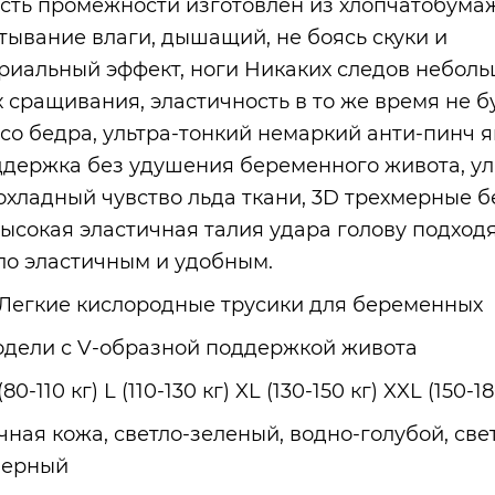
сть промежности изготовлен из хлопчатобума
итывание влаги, дышащий, не боясь скуки и
риальный эффект, ноги Никаких следов небол
 сращивания, эластичность в то же время не б
со бедра, ультра-тонкий немаркий анти-пинч я
ддержка без удушения беременного живота, ул
охладный чувство льда ткани, 3D трехмерные 
высокая эластичная талия удара голову подходя
ло эластичным и удобным.
Легкие кислородные трусики для беременных
дели с V-образной поддержкой живота
(80-110 кг) L (110-130 кг) XL (130-150 кг) XXL (150-18
ная кожа, светло-зеленый, водно-голубой, све
черный