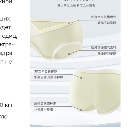
жной
ьших
удет
годиц,
ьтра-
бедра
т не
0 кг)
тло-