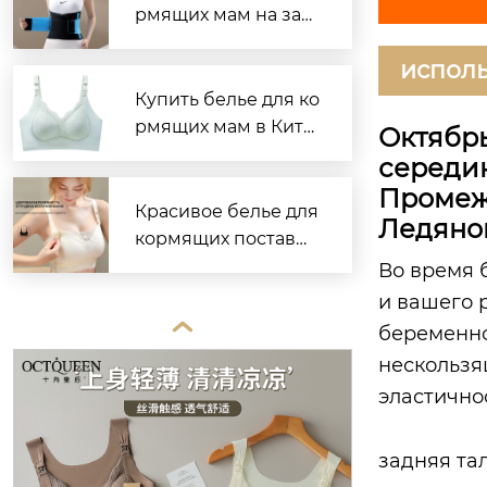
рмящих мам на зав
оде
исполь
Купить белье для ко
рмящих мам в Кита
Октябрь
е — надёжно и выго
середин
дно
Промеж
Красивое белье для
Ледяно
кормящих поставщ
ик надежный и удо
Во время 
бный
и вашего 

беременно
нескользя
эластично
задняя та