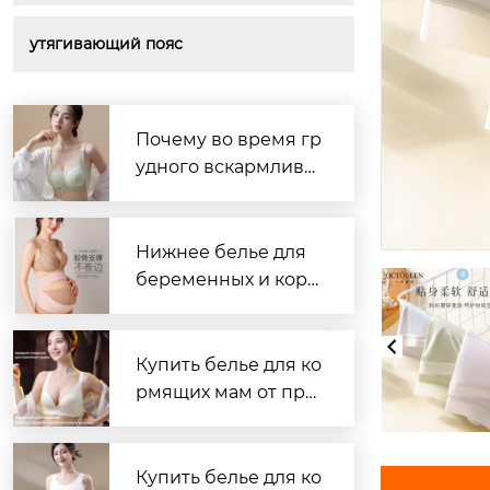
утягивающий пояс
Почему во время гр
удного вскармлива
ния так важен удоб
ный бюстгальтер?
Нижнее белье для
беременных и корм
ящих — надёжный
поставщик нижнего
белья
Купить белье для ко
рмящих мам от про
изводителя
Купить белье для ко