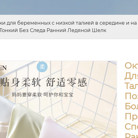
ки для беременных с низкой талией в середине и н
Тонкий Без Следа Ранний Ледяной Шелк
Ок
Дл
Та
По
Бо
Пр
Сп
Ра