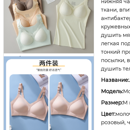
нижняя ча
ткани, вп
антибакте
октябрь королева материнства ни
кружевных
жнее белье тонкий раздел собран
душить мя
ы анти-обвисание беременности
легкая по
послеродовой грудного вскармли
тонкий пр
вания специальные бюстгальтер
посылки, 
кормления удобные немаркие фи
ксированной чашки
душить те
Название:
Модель:
Мо
Размер:
M 
Цвет:
молоч
октябрь королева материнства сп
розовый, 
ециальный бюстгальтер кормлен