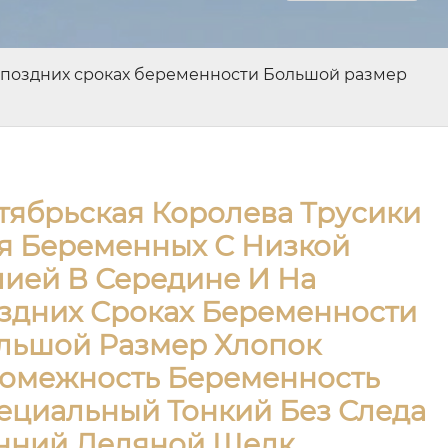
а поздних сроках беременности Большой размер
тябрьская Королева Трусики
я Беременных С Низкой
лией В Середине И На
здних Сроках Беременности
льшой Размер Хлопок
омежность Беременность
ециальный Тонкий Без Следа
нний Ледяной Шелк