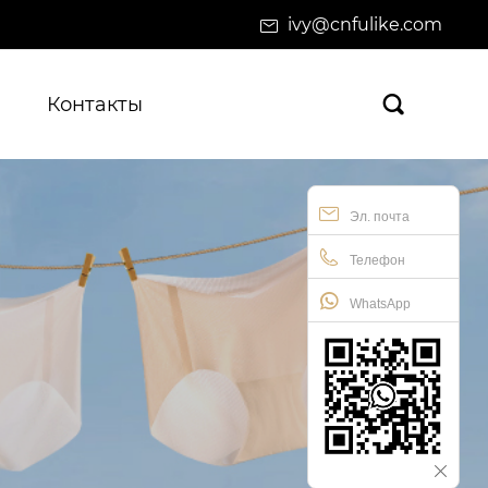
ivy@cnfulike.com
Контакты

Эл. почта
Телефон
WhatsApp