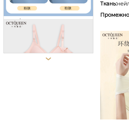
ия собраны анти-обвисание бере
Ткань:
нейл
менности бюстгальтер тонкий раз
Промежно
дел грудного вскармливания вер
хняя поддержка нижнее белье же
нщины

октябрь королева материнства гр
удного вскармливания нижнее бе
лье фиксированной чашки берем
енности специальный тонкий раз
дел без стального кольца без сле
дов грудного вскармливания бюс
тгальтер анти-обвисание