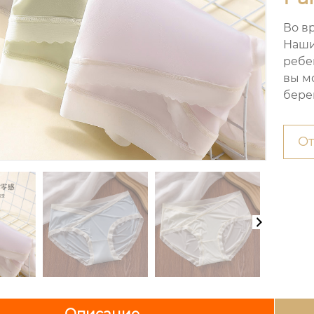
Во в
Наши
ребе
вы м
бере
От
Описание