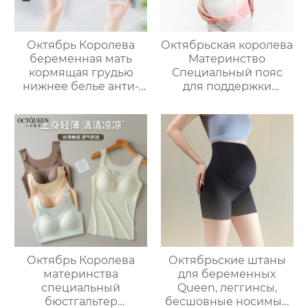
Октябрь Королева
Октябрьская королева
беременная мать
Материнство
кормящая грудью
Специальный пояс
нижнее белье анти-
для поддержки
провисание
живота Беременность
собрались
Пояс для поддержки
послеродовой
живота Беременность
грудное
Пояс для талии
вскармливание
Перетягивающий
большая грудь
пояс Беременность
показать небольшой
Пояс для защиты
полная чашка грудное
живота Ранняя защита
вскармливание
Сохранение плода
тонкий бюстгальтер
материнства
Октябрь Королева
Октябрьские штаны
материнства
для беременных
специальный
Queen, леггинсы,
бюстгальтер
бесшовные носимые