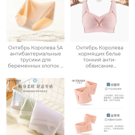
Октябрь Королева 5A
Октябрь Королева
антибактериальные
кормящих белье
трусики для
тонкий анти-
беременных хлопок с
обвисание
высокой талией
послеродовой
большой размер
грудного
материнства
вскармливания
специальные нет
специальные
следов шорты
материнский
бюстгальтер большая
грудь показать
маленький размер
бюстгальтер женский