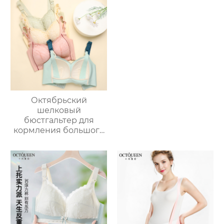
Вскармливание
беременности, для
Бюстгальтер Большой
защиты талии в
Размер Собирается
дородовой период,
Тонкий Раздел Без
при болях в лобке во
Стали Кольцо
время беременности,
Большая Грудь
ультратонкий и
Кажется Меньше
дышащий
Октябрьский
шелковый
бюстгальтер для
кормления большого
размера Queen
Mulberry, тонкий
бюстгальтер для
беременных с полной
чашкой,
противопровисающий