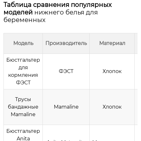
Таблица сравнения популярных
моделей
нижнего белья для
беременных
Модель
Производитель
Материал
О
Бюстгальтер
для
ФЭСТ
Хлопок
ч
кормления
ФЭСТ
Трусы
бандажные
Mamaline
Хлопок
Mamaline
Бюстгальтер
Anita