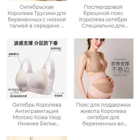
Октябрьская
Послеродовой
Королева Трусики для
брюшной пояс
беременных с низкой
Королева октября
талией в середине и
Специально для
на поздних сроках
ремонта корсета для
беременности
беременных Большой
Большой размер
размер Строгание и
Хлопок Промежность
разглаживание
Беременность
Втягивание рук
Специальный Тонкий
двойного назначения
Без Следа Ранний
и удержание таза
Ледяной Шелк
Тонкий стиль
Октябрь Королева
Пояс для поддержки
Антигравитация
живота Королева
Молоко Кожа Уход
октября для
Нижнее Белье
беременных во
Беременная
втором и третьем
Женщина Грудное
триместре