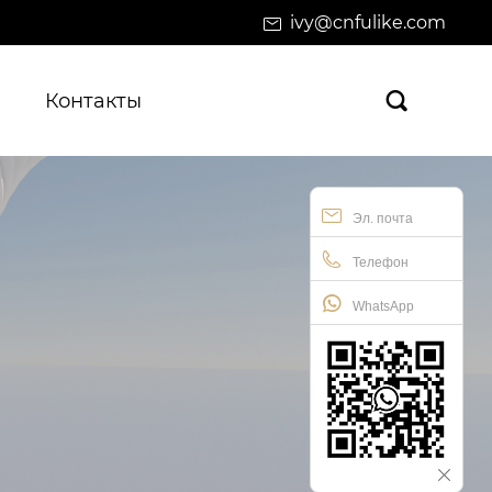
ivy@cnfulike.com
Контакты

Эл. почта
Телефон
WhatsApp