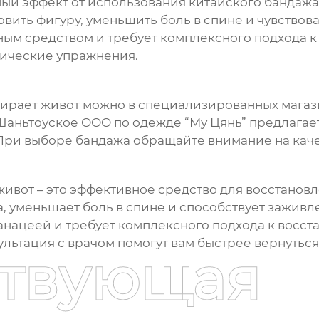
ый эффект от использования
китайского бандажа
овить фигуру, уменьшить боль в спине и чувствов
ным средством и требует комплексного подхода к
ические упражнения.
бирает живот
можно в специализированных магази
Шаньтоуское ООО по одежде “Му Цянь”
предлагае
ри выборе бандажа обращайте внимание на каче
живот
– это эффективное средство для восстанов
 уменьшает боль в спине и способствует заживл
панацеей и требует комплексного подхода к восс
льтация с врачом помогут вам быстрее вернуться
ствующая