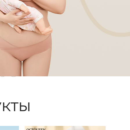
ые
кты