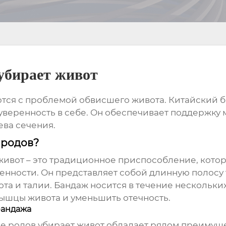
убирает живот
тся с проблемой обвисшего живота.
Китайский б
 уверенность в себе. Он обеспечивает поддержку
ева сечения.
 родов?
живот
– это традиционное приспособление, котор
енности. Он представляет собой длинную полосу 
та и талии. Бандаж носится в течение нескольки
мышцы живота и уменьшить отечность.
бандажа
е родов убирает живот
обладает рядом преимуще