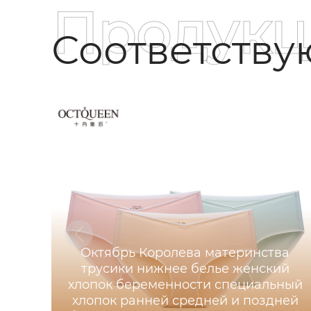
Продукц
Соответств
Октябрь Королева материнства
трусики нижнее белье женский
хлопок беременности специальный
хлопок ранней средней и поздней