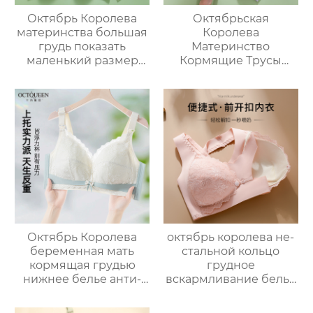
Октябрь Королева
Октябрьская
материнства большая
Королева
грудь показать
Материнство
маленький размер
Кормящие Трусы
беременность
Спереди Открыть
специальный
Застежка
послеродовой
Послеродовой Сбор
бюстгальтер грудного
Против Провисания
вскармливания
Кормления Чашки
собраны анти-
Для Беременности
обвисшие женские
Октябрь Королева
октябрь королева не-
беременная мать
стальной кольцо
кормящая грудью
грудное
нижнее белье анти-
вскармливание белье
провисание
собраны анти-
собрались
обвисание