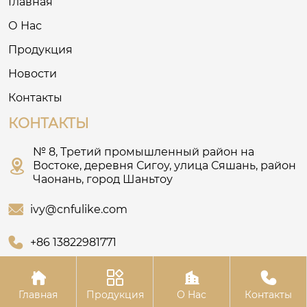
Главная
О Нас
Продукция
Новости
Контакты
КОНТАКТЫ
№ 8, Третий промышленный район на

Востоке, деревня Сигоу, улица Сяшань, район
Чаонань, город Шаньтоу

ivy@cnfulike.com

+86 13822981771




Главная
Продукция
О Hас
Контакты
Авторское право© Шаньтоуское ООО по одежде “Му Цянь”