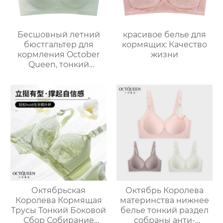
Бесшовный летний
красивое белье для
бюстгальтер для
кормящих: Качество
кормления October
жизни
Queen, тонкий
дышащий
бюстгальтер для
беременных без
косточек, против
провисания
Октябрьская
Октябрь Королева
Королева Кормящая
материнства нижнее
Трусы Тонкий Боковой
белье тонкий раздел
Сбор Собирание
собраны анти-