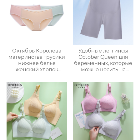
Октябрь Королева
Удобные леггинсы
материнства трусики
October Queen для
нижнее белье
беременных, которые
женский хлопок
можно носить на
беременности
улице, поддержка
специальный хлопок
живота беременных,
ранней средней и
высокая эластичность,
поздней
штаны для йоги для
беременности низкая
верхней одежды,
талия тонкий раздел
универсальные
защитные штаны.