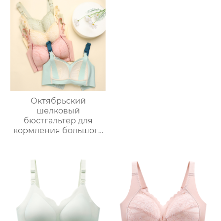
послеродовой
материнский
грудное
бюстгальтер
вскармливание
беременность
большая грудь
грудное
показать небольшой
вскармливание
полная чашка грудное
бюстгальтер
вскармливание
тонкий бюстгальтер
материнства
Октябрьский
шелковый
бюстгальтер для
кормления большого
размера Queen
Mulberry, тонкий
бюстгальтер для
беременных с полной
чашкой,
противопровисающий