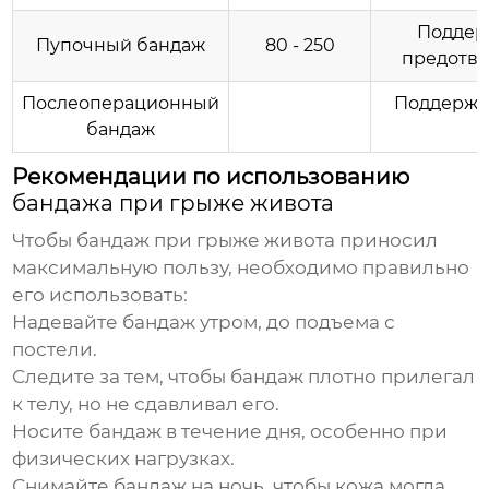
Поддер
Пупочный бандаж
80 - 250
предотвр
Послеоперационный
Поддержи
бандаж
Рекомендации по использованию
бандажа при грыже живота
Чтобы
бандаж при грыже живота
приносил
максимальную пользу, необходимо правильно
его использовать:
Надевайте бандаж утром, до подъема с
постели.
Следите за тем, чтобы бандаж плотно прилегал
к телу, но не сдавливал его.
Носите бандаж в течение дня, особенно при
физических нагрузках.
Снимайте бандаж на ночь, чтобы кожа могла