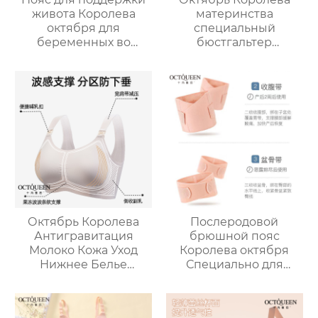
живота Королева
материнства
октября для
специальный
беременных во
бюстгальтер
втором и третьем
кормления собраны
триместре
анти-обвисание
беременности, для
беременности
защиты талии в
бюстгальтер тонкий
дородовой период,
раздел грудного
при болях в лобке во
вскармливания
время беременности,
верхняя поддержка
ультратонкий и
нижнее белье
дышащий
женщины
Октябрь Королева
Послеродовой
Антигравитация
брюшной пояс
Молоко Кожа Уход
Королева октября
Нижнее Белье
Специально для
Беременная
ремонта корсета для
Женщина Грудное
беременных Большой
Вскармливание
размер Строгание и