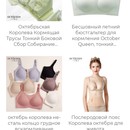
Октябрьская
Бесшовный летний
Королева Кормящая
бюстгальтер для
Трусы Тонкий Боковой
кормления October
Сбор Собирание
Queen, тонкий
Анти-Саг Грудное
дышащий
вскармливание
бюстгальтер для
Бюстгальтер
беременных без
Сексуальный
косточек, против
Кружевной
провисания
Материнский
Компаньон Грудное
вскармливание
октябрь королева не-
Послеродовой пояс
сталь кольцо грудное
Королева октября для
вскармливание
живота,