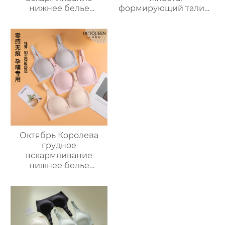
нижнее белье
формирующий талию,
большая грудь
дышащий
показать небольшой
удерживающий пояс,
беременности
специальный
послеродовой
удерживающий пояс
грудное
для беременных для
вскармливание плюс
спокойных родов и
размер бюстгальтер
кесарева сечения
Октябрь Королева
грудное
вскармливание
нижнее белье
беременность
специальные
материнский
бюстгальтер анти-
обвисание коллекция