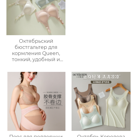
боковые груди
собраны
послеродовой
грудное
вскармливание
большой размер
бюстгальтер женский
Октябрьский
бюстгальтер для
кормления Queen,
тонкий, удобный и
портативный
бюстгальтер с
открытой пуговицей
на плечах,
противопровисающий
послеродовой
бюстгальтер для
кормящих мам
Пояс для поддержки
Октябрь Королева