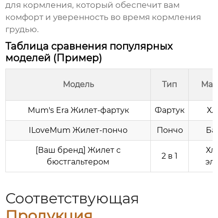
для кормления
, который обеспечит вам
комфорт и уверенность во время кормления
грудью.
Таблица сравнения популярных
моделей (Пример)
Модель
Тип
Мат
Mum's Era Жилет-фартук
Фартук
Хл
ILoveMum Жилет-пончо
Пончо
Ба
[Ваш бренд] Жилет с
Хл
2 в 1
бюстгальтером
эл
Соответствующая
Продукция