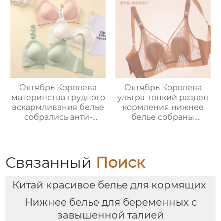
Бюстгальтер Большой
разглаживание
Размер Собирается
Втягивание рук
Тонкий Раздел Без
двойного назначения
Стали Кольцо
и удержание таза
Большая Грудь
Тонкий стиль
Кажется Меньше
Октябрь Королева
Октябрь Королева
материнства грудного
ультра-тонкий раздел
вскармливания белье
кормления нижнее
собрались анти-
белье собраны
обвисание
передней открытой
беременности с
пряжкой анти-
осенью тонкий раздел
обвисания
послеродовой
беременности
Связанный
Поиск
бюстгальтер грудного
специальный
вскармливания
бюстгальтер женщин
Китай красивое белье для кормящих
Нижнее белье для беременных с
завышенной талией