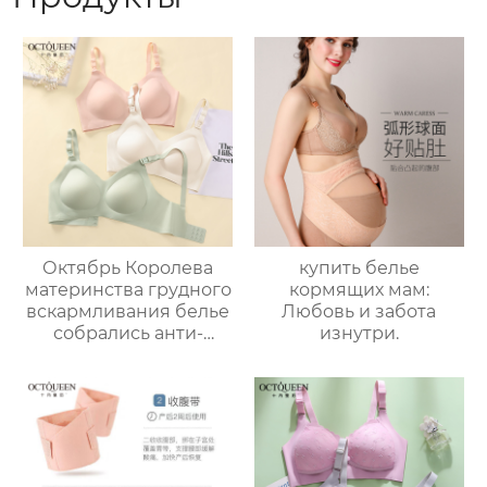
Октябрь Королева
купить белье
материнства грудного
кормящих мам:
вскармливания белье
Любовь и забота
собрались анти-
изнутри.
обвисание
беременности с
осенью тонкий раздел
послеродовой
бюстгальтер грудного
вскармливания