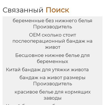
восстановление и
фиксация для
Связанный
Поиск
беременных женщин
для подтяжки тазовой
беременные без нижнего белья
кости
Производитель
OEM сколько стоит
послеоперационный бандаж на
живот
Бесшовное нижнее белье для
беременных
Китай бандаж для утяжки живота
бандаж на живот размеры
Производитель
красивое белье для кормящих
заводы