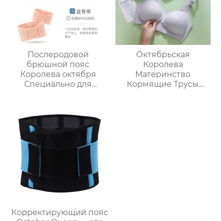
Послеродовой
Октябрьская
брюшной пояс
Королева
Королева октября
Материнство
Специально для
Кормящие Трусы
ремонта корсета для
Спереди Открыть
беременных Большой
Застежка
размер Строгание и
Послеродовой Сбор
разглаживание
Против Провисания
Втягивание рук
Кормления Чашки
двойного назначения
Для Беременности
и удержание таза
Тонкий стиль
Корректирующий пояс