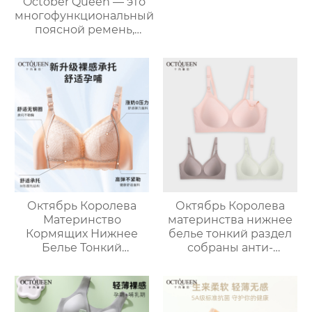
October Queen — это
многофункциональный
поясной ремень,
который обеспечивает
удобную поддержку,
контроль живота и
защиту талии.
Октябрь Королева
Октябрь Королева
Материнство
материнства нижнее
Кормящих Нижнее
белье тонкий раздел
Белье Тонкий
собраны анти-
Беременность
обвисание
Послеродовой
беременности
Грудное
послеродовой
Вскармливание
грудного