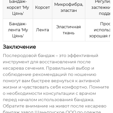
Бандаж-
Регули
Микрофибра,
корсет 'Му
Корсет
застежки,
эластан
Цянь'
подде
Бандаж-
Прост
Эластичная
лента 'Му
Лента
использ
ткань
Цянь'
хорошая п
Заключение
Послеродовой бандаж – это эффективный
инструмент для восстановления после
кесарева сечения. Правильный выбор и
соблюдение рекомендаций по ношению
помогут вам быстрее вернуться к активной
жизни и чувствовать себя комфортно. Помните
о необходимости консультации с врачом
перед началом использования бандажа.
Обратите внимание на
живот после кесарево
бандаж завод
Шаньтоуское ООО по одежде