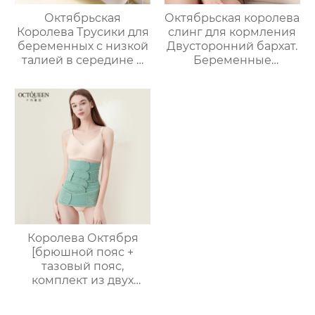
Октябрьская
Октябрьская королева
Королева Трусики для
слинг для кормления
беременных с низкой
Двусторонний бархат.
талией в середине и
Беременные
на поздних сроках
женщины
беременности
согреваются Жилет
Большой размер
для кормления
Хлопок Промежность
Послеродовое
Беременность
грудное
Специальный Тонкий
вскармливание
Без Следа Ранний
термотопы большой
Ледяной Шелк
размер
Королева Октября
[брюшной пояс +
тазовый пояс,
комплект из двух
частей 2-в-1]
послеродовое