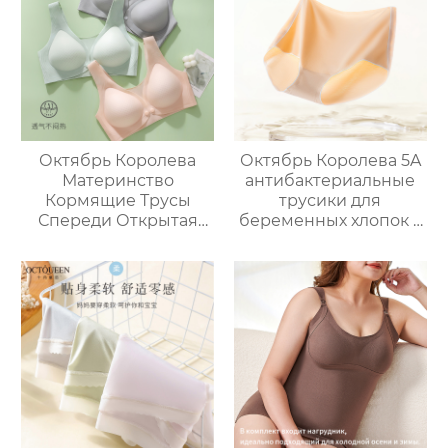
Бюстгальтер Анти-
вскармливания
обвисание Собирание
специальные
Бюстгальтер
бюстгальтер
кормления удобные
немаркие
фиксированной
чашки
Октябрь Королева
Октябрь Королева 5A
Материнство
антибактериальные
Кормящие Трусы
трусики для
Спереди Открытая
беременных хлопок с
Кнопка Анти
высокой талией
Провисание Сбор
большой размер
Послеродовой
материнства
Грудное
специальные нет
вскармливание
следов шорты
Специальный Жилет
Тип