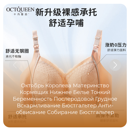
Октябрь Королева Материнство
Кормящих Нижнее Белье Тонкий
Беременность Послеродовой Грудное
Вскармливание Бюстгальтер Анти-
обвисание Собирание Бюстгальтер