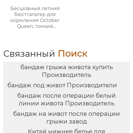
Бесшовный летний
бюстгальтер для
кормления October
Queen, тонкий
дышащий
бюстгальтер для
беременных без
косточек, против
Связанный
Поиск
провисания
бандаж грыжа живота купить
Производитель
бандаж под живот Производители
бандаж после операции белый
линии живота Производитель
бандаж на живот после операции
грыжи завод
Китай нижнее белье для