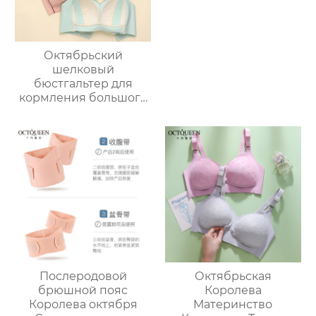
Октябрьский
шелковый
бюстгальтер для
кормления большого
размера Queen
Mulberry, тонкий
бюстгальтер для
беременных с полной
чашкой,
противопровисающий
Послеродовой
Октябрьская
брюшной пояс
Королева
Королева октября
Материнство