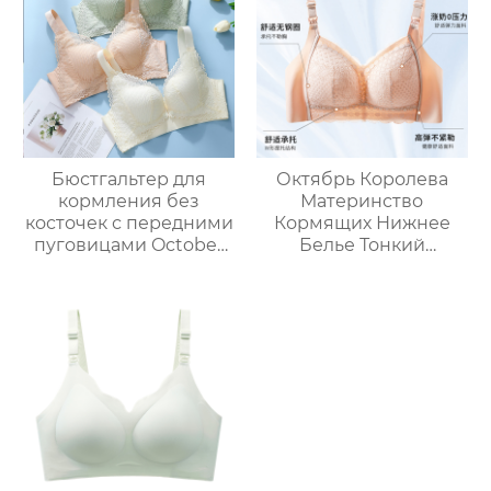
противопровисающий
послеродовой
бюстгальтер для
кормящих мам
Бюстгальтер для
Октябрь Королева
кормления без
Материнство
косточек с передними
Кормящих Нижнее
пуговицами October
Белье Тонкий
Queen легкий,
Беременность
дышащий и удобный
Послеродовой
для кормления
Грудное
беременных женщин.
Вскармливание
Бюстгальтер Анти-
обвисание Собирание
Бюстгальтер