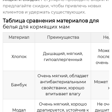
предлагайте скидки, чтобы привлечь новых
клиентов и удержать существующих.
Таблица сравнения материалов для
белья для кормящих мам
Материал
Преимущества
Нед
Может
Дышащий, мягкий,
Хлопок
после 
гипоаллергенный
очень 
Очень мягкий, обладает
антибактериальными
Может б
Бамбук
свойствами, хорошо
х
впитывает влагу
Очень мягкий, хорошо
Не оче
Модал
драпируется, устойчив к
дышит, 