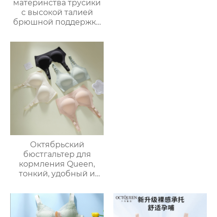
материнства трусики
с высокой талией
брюшной поддержки
беременности
специальные
большие размеры
средних поздних
беременности без
следа тонкий участок
хлопка промежности
шорты
Октябрьский
бюстгальтер для
кормления Queen,
тонкий, удобный и
портативный
бюстгальтер с
открытой пуговицей
на плечах,