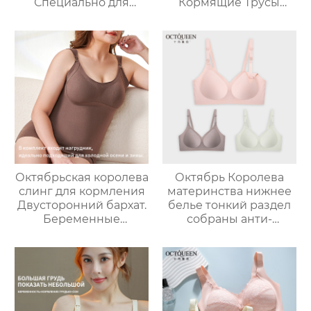
Специально для
Кормящие Трусы
ремонта корсета для
Спереди Открыть
беременных Большой
Застежка
размер Строгание и
Послеродовой Сбор
разглаживание
Против Провисания
Втягивание рук
Кормления Чашки
двойного назначения
Для Беременности
и удержание таза
Тонкий стиль
Октябрьская королева
Октябрь Королева
слинг для кормления
материнства нижнее
Двусторонний бархат.
белье тонкий раздел
Беременные
собраны анти-
женщины
обвисание
согреваются Жилет
беременности
для кормления
послеродовой
Послеродовое
грудного
грудное
вскармливания
вскармливание
специальные