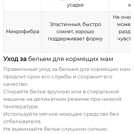
усадке
ж
Не очен
Эластичный, быстро
может
Микрофибра
сохнет, хорошо
раздр
поддерживает форму
чувст
Уход за
бельем для кормящих мам
Правильный уход за
бельем для кормящих мам
продлит срок его службы и сохранит его
качество:
Стирайте белье вручную или в стиральной
машине на деликатном режиме при низкой
температуре.
Используйте мягкое моющее средство без
отбеливателя.
Не выжимайте белье слишком сильно.