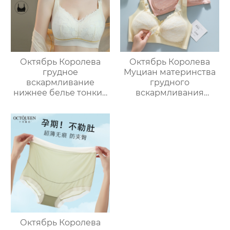
термотопы большой
бюстгальтер
размер
кормления удобные
немаркие
фиксированной
чашки
Октябрь Королева
Октябрь Королева
грудное
Муциан материнства
вскармливание
грудного
нижнее белье тонкий
вскармливания
раздел собрал анти-
нижнее белье
обвисание
беременность
послеродовой
специальные
грудное
послеродовые
вскармливание
грудного
большой размер
вскармливания
материнства
собраны анти-
беременности
обвисание грудного
специальный
молока удобный
бюстгальтер женский
бюстгальтер
Октябрь Королева