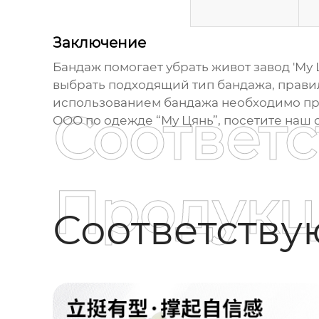
Заключение
Бандаж помогает убрать живот завод
'Му 
выбрать подходящий тип бандажа, правил
использованием бандажа необходимо про
Соответ
ООО по одежде “Му Цянь”, посетите наш 
Продукц
Соответств