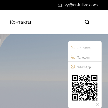
ivy@cnfulike.com
Контакты

Эл. почта
Телефон
WhatsApp