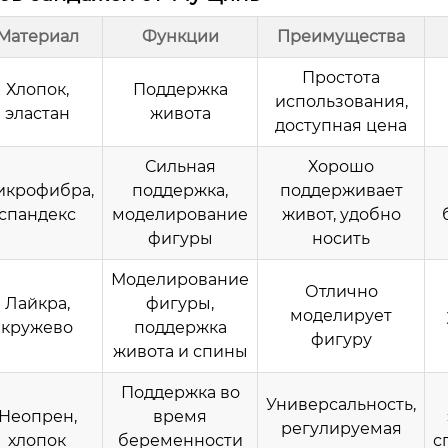
Материал
Функции
Преимущества
Простота
Хлопок,
Поддержка
использования,
эластан
живота
доступная цена
Сильная
Хорошо
икрофибра,
поддержка,
поддерживает
спандекс
моделирование
живот, удобно
фигуры
носить
Моделирование
Отлично
Лайкра,
фигуры,
моделирует
кружево
поддержка
фигуру
живота и спины
Поддержка во
Универсальность,
Неопрен,
время
регулируемая
хлопок
беременности
с