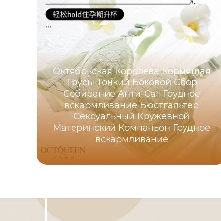
Октябрьская Королева Кормящая
Трусы Тонкий Боковой Сбор
Собирание Анти-Саг Грудное
вскармливание Бюстгальтер
Сексуальный Кружевной
Материнский Компаньон Грудное
вскармливание