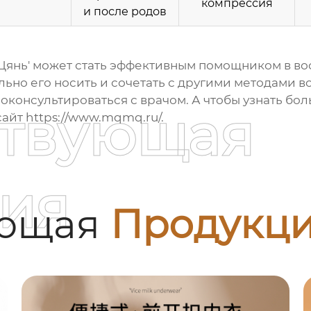
компрессия
и после родов
Цянь' может стать эффективным помощником в во
ьно его носить и сочетать с другими методами в
консультироваться с врачом. А чтобы узнать бо
ствующая
сайт
https://www.mqmq.ru/
.
ия
ующая
Продукц