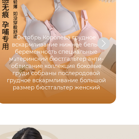
Октябрь Королева грудное
вскармливание нижнее белье
беременность специальные
материнский бюстгальтер анти-
обвисание коллекция боковые
бо
груди собраны послеродовой
грудное вскармливание большой
размер бюстгальтер женский