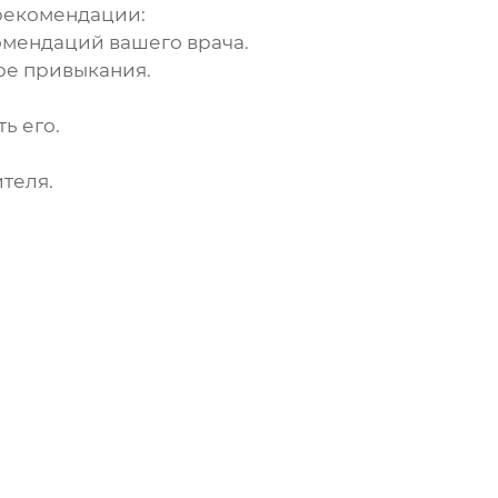
рекомендации:
омендаций вашего врача.
ре привыкания.
ь его.
теля.