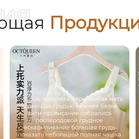
ия
ующая
Продукц
Октябрь Королева беременная мать
кормящая грудью нижнее белье
анти-провисание собрались
послеродовой грудное
вскармливание большая грудь
показать небольшой полная чашка