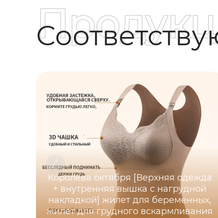
Продукц
Соответств
Королева октября [Верхняя одежда
+ внутренняя вышка с нагрудной
накладкой] жилет для беременных,
жилет для грудного вскармливания