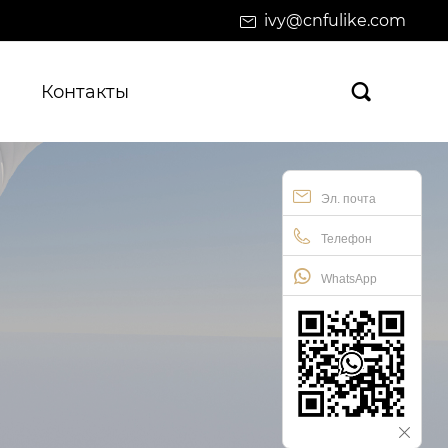
ivy@cnfulike.com
Контакты

Эл. почта
Телефон
WhatsApp