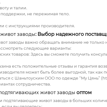
.
оту и талии.
 поддержки, не пережимая тело.
ии с инструкциями производителя.
живот заводы
: Выбор надежного поставщ
вот заводы
важно обращать внимание не только на
ассмотреть следующие варианты:
их товаров: Здесь вы сможете получить консуль
азина есть положительные отзывы и гарантия возв
зводителя может быть более выгодной, так как 
ться с Шаньтоуским ООО по одежде “Му Цянь” (
h
иантах сотрудничества.
подтягивающих живот заводы
оптом
и подтягивающие живот заводы
в больших количе
 если вы являетесь: