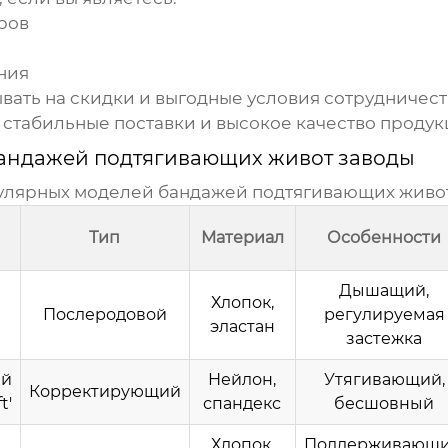
ров
ния
вать на скидки и выгодные условия сотрудничес
 стабильные поставки и высокое качество продук
андажей подтягивающих живот заводы
пулярных моделей
бандажей подтягивающих живо
Тип
Материал
Особенности
Дышащий,
Хлопок,
Послеродовой
регулируемая
эластан
застежка
ий
Нейлон,
Утягивающий,
Корректирующий
t'
спандекс
бесшовный
Хлопок,
Поддерживающи