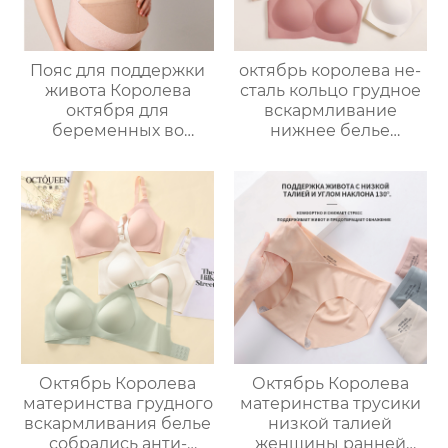
Пояс для поддержки
октябрь королева не-
живота Королева
сталь кольцо грудное
октября для
вскармливание
беременных во
нижнее белье
втором и третьем
большая грудь
триместре
показать небольшой
беременности, для
беременности
защиты талии в
послеродовой
дородовой период,
грудное
при болях в лобке во
вскармливание плюс
время беременности,
размер бюстгальтер
ультратонкий и
дышащий
Октябрь Королева
Октябрь Королева
материнства грудного
материнства трусики
вскармливания белье
низкой талией
собрались анти-
женщины ранней