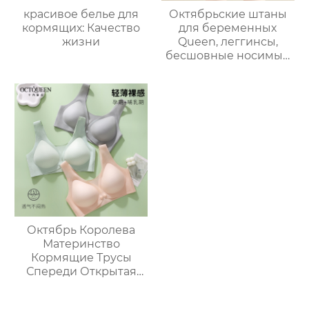
красивое белье для
Октябрьские штаны
кормящих: Качество
для беременных
жизни
Queen, леггинсы,
бесшовные носимые
штаны для йоги,
удобные защитные
штаны для
беременных
Октябрь Королева
Материнство
Кормящие Трусы
Спереди Открытая
Кнопка Анти
Провисание Сбор