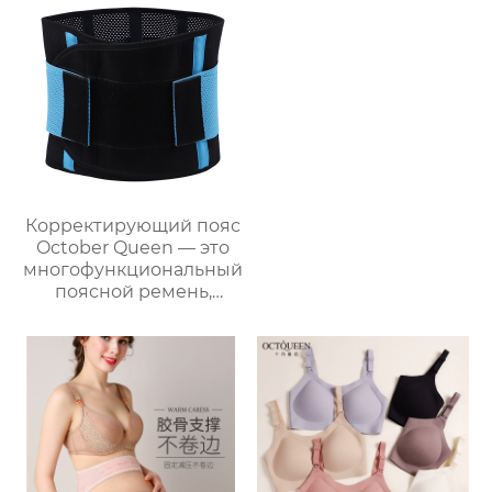
Послеродовой
Грудное
вскармливание
Специальный Жилет
Тип
Корректирующий пояс
October Queen — это
многофункциональный
поясной ремень,
который обеспечивает
удобную поддержку,
контроль живота и
защиту талии.