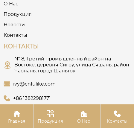
О Нас
Продукция
Новости
Контакты
КОНТАКТЫ
№ 8, Третий промышленный район на

Востоке, деревня Сигоу, улица Сяшань, район
Чаонань, город Шаньтоу

ivy@cnfulike.com

+86 13822981771




Главная
Продукция
О Hас
Контакты
Авторское право© Шаньтоуское ООО по одежде “Му Цянь”