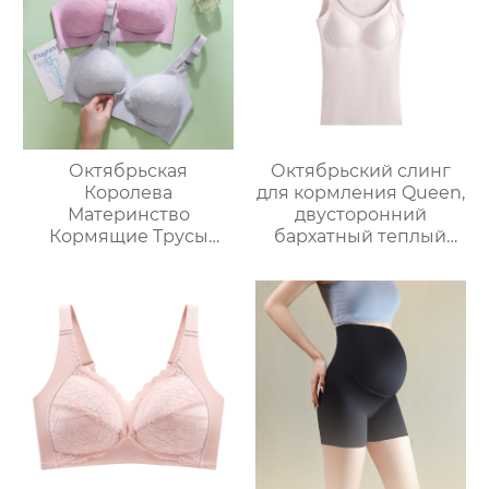
Октябрьская
Октябрьский слинг
Королева
для кормления Queen,
Материнство
двусторонний
Кормящие Трусы
бархатный теплый
Спереди Открыть
жилет для
Застежка
беременных, теплый
Послеродовой Сбор
топ для кормления
Против Провисания
после родов, большой
Кормления Чашки
размер
Для Беременности