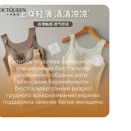
Октябрь Королева материнства
специальный бюстгальтер
О
кормления собраны анти-
обвисание беременности
бюстгальтер тонкий раздел
грудного вскармливания верхняя
поддержка нижнее белье женщины