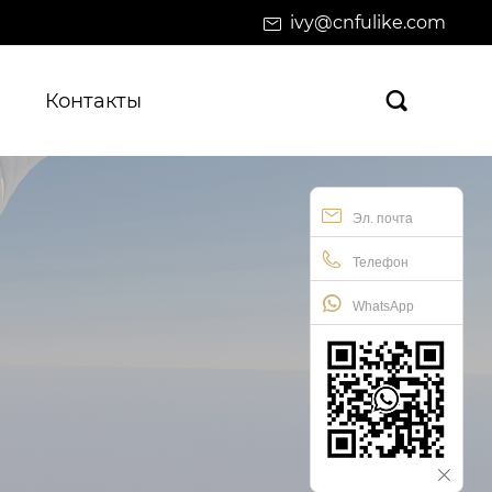
ivy@cnfulike.com
Контакты

Эл. почта
Телефон
WhatsApp