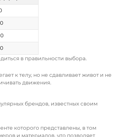
0
00
10
20
диться в правильности выбора.
ает к телу, но не сдавливает живот и не
ичивать движения.
улярных брендов, известных своим
енте которого представлены, в том
еров и материалов, что позволяет