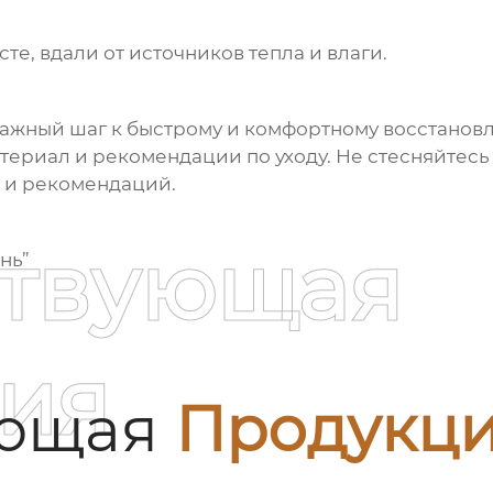
те, вдали от источников тепла и влаги.
важный шаг к быстрому и комфортному восстанов
териал и рекомендации по уходу. Не стесняйтесь
 и рекомендаций.
ствующая
нь”
ия
ующая
Продукц