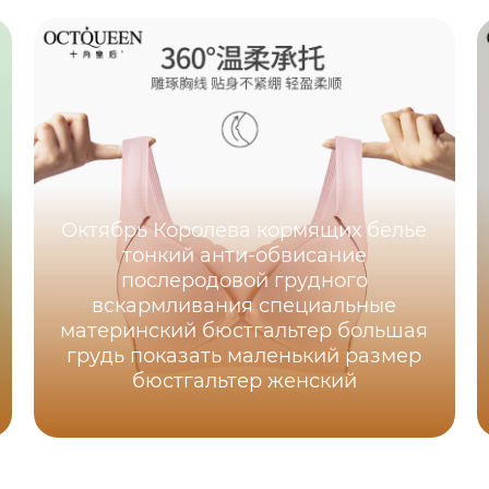
Октябрь Королева кормящих белье
тонкий анти-обвисание
послеродовой грудного
вскармливания специальные
материнский бюстгальтер большая
грудь показать маленький размер
бюстгальтер женский