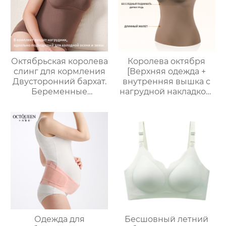
хлопка промежности
шорты
Октябрьская королева
Королева октября
слинг для кормления
[Верхняя одежда +
Двусторонний бархат.
внутренняя вышка с
Беременные
нагрудной накладкой]
женщины
жилет для
согреваются Жилет
беременных, жилет
для кормления
для грудного
Послеродовое
вскармливания после
грудное
родов, дышащий и
вскармливание
Анти-опустошенный
термотопы большой
размер
Одежда для
Бесшовный летний