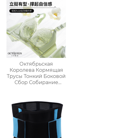
Октябрьская
Королева Кормящая
Трусы Тонкий Боковой
Сбор Собирание
Анти-Саг Грудное
вскармливание
Бюстгальтер
Сексуальный
Кружевной
Материнский
Компаньон Грудное
вскармливание