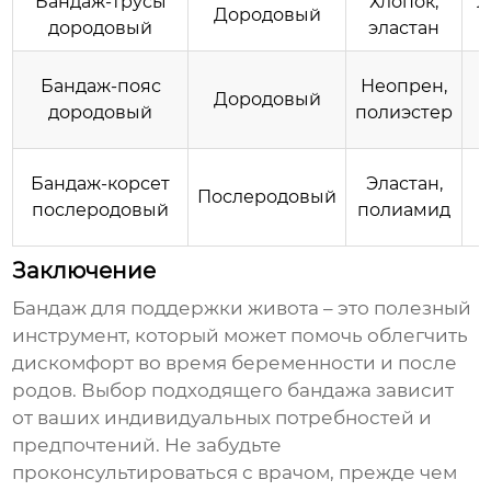
Бандаж-трусы
Хлопок,
Л
Дородовый
дородовый
эластан
Бандаж-пояс
Неопрен,
Дородовый
дородовый
полиэстер
Бандаж-корсет
Эластан,
Послеродовый
послеродовый
полиамид
Заключение
Бандаж для поддержки живота
– это полезный
инструмент, который может помочь облегчить
дискомфорт во время беременности и после
родов. Выбор подходящего бандажа зависит
от ваших индивидуальных потребностей и
предпочтений. Не забудьте
проконсультироваться с врачом, прежде чем