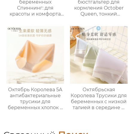
беременных
бюстгальтер для
Спиннинг: для
кормления October
красоты и комфорта
Queen, тонкий
во время
дышащий
беременности
бюстгальтер для
беременных без
косточек, против
провисания
Октябрь Королева 5A
Октябрьская
антибактериальные
Королева Трусики для
трусики для
беременных с низкой
беременных хлопок с
талией в середине и
высокой талией
на поздних сроках
большой размер
беременности
материнства
Большой размер
специальные нет
Хлопок Промежность