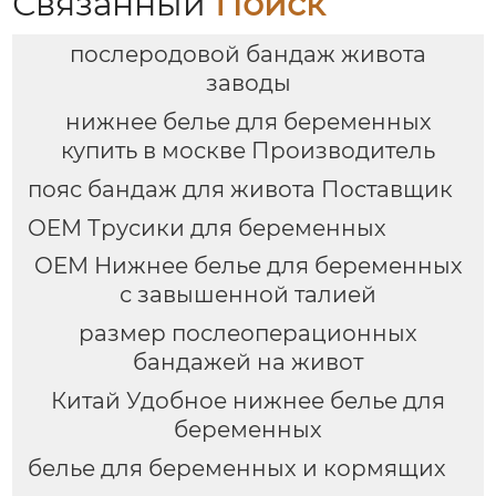
Связанный
Поиск
следов шорты
Беременность
Специальный Тонкий
послеродовой бандаж живота
Без Следа Ранний
Ледяной Шелк
заводы
нижнее белье для беременных
купить в москве Производитель
пояс бандаж для живота Поставщик
OEM Трусики для беременных
OEM Нижнее белье для беременных
с завышенной талией
размер послеоперационных
бандажей на живот
Китай Удобное нижнее белье для
беременных
белье для беременных и кормящих