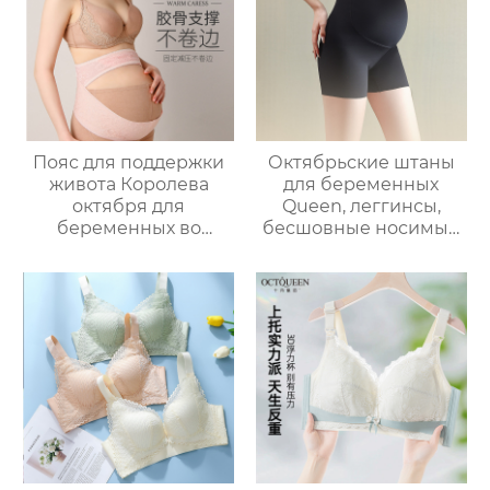
вскармливание
специальный сбор
бюстгальтер
Пояс для поддержки
Октябрьские штаны
живота Королева
для беременных
октября для
Queen, леггинсы,
беременных во
бесшовные носимые
втором и третьем
штаны для йоги,
триместре
удобные защитные
беременности, для
штаны для
защиты талии в
беременных
дородовой период,
при болях в лобке во
время беременности,
ультратонкий и
дышащий