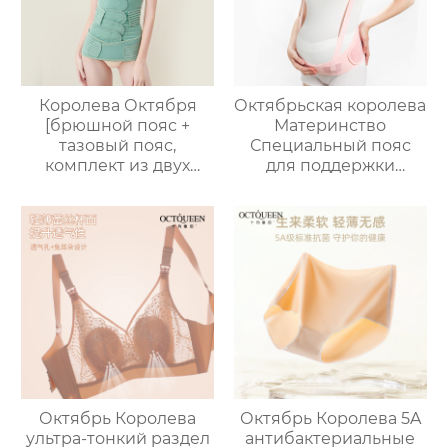
послеродовой
грудное
вскармливание
большой размер
бюстгальтер женский
Королева Октября
Октябрьская королева
[брюшной пояс +
Материнство
тазовый пояс,
Специальный пояс
комплект из двух
для поддержки
частей 2-в-1]
живота Беременность
послеродовое
Пояс для поддержки
восстановление и
живота Беременность
фиксация для
Пояс для талии
беременных женщин
Перетягивающий
для подтяжки тазовой
пояс Беременность
кости
Пояс для защиты
живота Ранняя защита
Сохранение плода
Октябрь Королева
Октябрь Королева 5A
ультра-тонкий раздел
антибактериальные