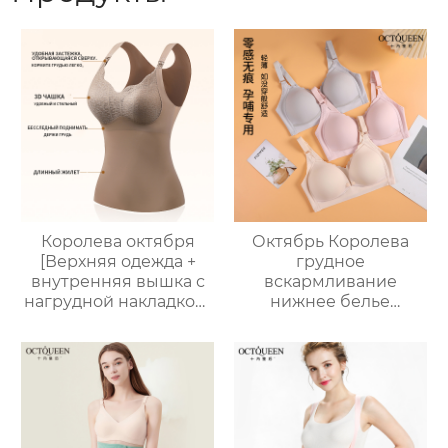
Королева октября
Октябрь Королева
[Верхняя одежда +
грудное
внутренняя вышка с
вскармливание
нагрудной накладкой]
нижнее белье
жилет для
беременность
беременных, жилет
специальные
для грудного
материнский
вскармливания после
бюстгальтер анти-
родов, дышащий и
обвисание коллекция
Анти-опустошенный
боковые груди
собраны