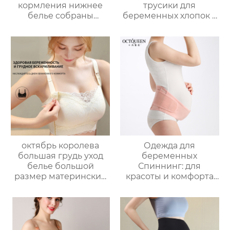
кормления нижнее
трусики для
белье собраны
беременных хлопок с
передней открытой
высокой талией
пряжкой анти-
большой размер
обвисания
материнства
беременности
специальные нет
специальный
следов шорты
бюстгальтер женщин
октябрь королева
Одежда для
большая грудь уход
беременных
белье большой
Спиннинг: для
размер материнский
красоты и комфорта
бюстгальтер
во время
беременность анти
беременности
провисание
послеродовой
грудное