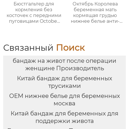
Бюстгальтер для
Октябрь Королева
кормления без
беременная мать
косточек с передними
кормящая грудью
пуговицами October
нижнее белье анти-
Queen легкий,
провисание
дышащий и удобный
собрались
для кормления
послеродовой
беременных женщин.
грудное
Связанный
Поиск
вскармливание
большая грудь
бандаж на живот после операции
показать небольшой
полная чашка грудное
женщине Производитель
вскармливание
Китай бандаж для беременных
тонкий бюстгальтер
материнства
трусиками
OEM нижнее белье для беременных
москва
Китай бандаж для беременных для
поддержки живота