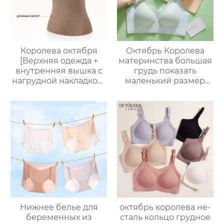
маленький размер
бюстгальтер женский
Королева октября
Октябрь Королева
[Верхняя одежда +
материнства большая
внутренняя вышка с
грудь показать
нагрудной накладкой]
маленький размер
жилет для
беременность
беременных, жилет
специальный
для грудного
послеродовой
вскармливания после
бюстгальтер грудного
родов, дышащий и
вскармливания
Анти-опустошенный
собраны анти-
обвисшие женские
Нижнее белье для
октябрь королева не-
беременных из
сталь кольцо грудное