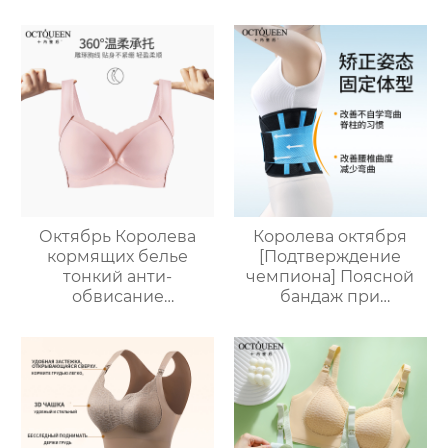
обвисание
беременности с
осенью тонкий раздел
послеродовой
бюстгальтер грудного
вскармливания
Октябрь Королева
Королева октября
кормящих белье
[Подтверждение
тонкий анти-
чемпиона] Поясной
обвисание
бандаж при
послеродовой
растяжении
грудного
поясничного отдела
вскармливания
позвоночника, болях в
специальные
поясничном отделе и
материнский
поясничном поясе
бюстгальтер большая
для мужчин и
грудь показать
женщин.