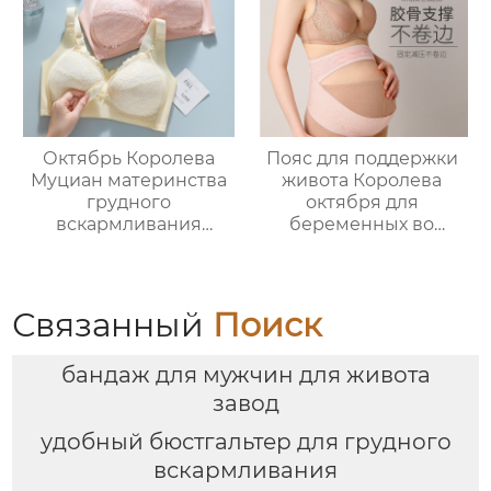
для подтяжки тазовой
кости
Октябрь Королева
Пояс для поддержки
Муциан материнства
живота Королева
грудного
октября для
вскармливания
беременных во
нижнее белье
втором и третьем
беременность
триместре
специальные
беременности, для
послеродовые
защиты талии в
Связанный
Поиск
грудного
дородовой период,
вскармливания
при болях в лобке во
бандаж для мужчин для живота
собраны анти-
время беременности,
обвисание грудного
ультратонкий и
завод
молока удобный
дышащий
удобный бюстгальтер для грудного
бюстгальтер
вскармливания