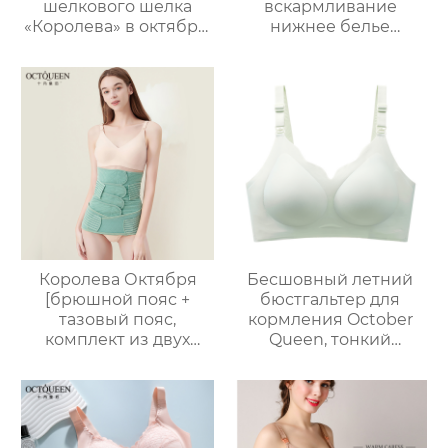
шелкового шелка
вскармливание
«Королева» в октябре,
нижнее белье
тонкое нижнее белье
большая грудь
с низкой талией для
показать небольшой
ранних, вторых и
беременности
поздних сроков
послеродовой
беременности,
грудное
поддерживающее
вскармливание плюс
живот.
размер бюстгальтер
Королева Октября
Бесшовный летний
[брюшной пояс +
бюстгальтер для
тазовый пояс,
кормления October
комплект из двух
Queen, тонкий
частей 2-в-1]
дышащий
послеродовое
бюстгальтер для
восстановление и
беременных без
фиксация для
косточек, против
беременных женщин
провисания