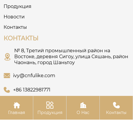
Продукция
Новости
Контакты
КОНТАКТЫ
№ 8, Третий промышленный район на

Востоке, деревня Сигоу, улица Сяшань, район
Чаонань, город Шаньтоу

ivy@cnfulike.com

+86 13822981771




Главная
Продукция
О Hас
Контакты
Авторское право© Шаньтоуское ООО по одежде “Му Цянь”