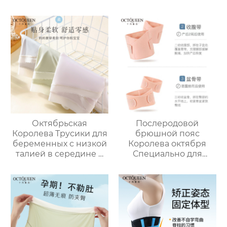
дышащий
собраны анти-
удерживающий пояс,
обвисание
специальный
материнский
удерживающий пояс
бюстгальтер
для беременных для
беременность
спокойных родов и
грудное
кесарева сечения
вскармливание
бюстгальтер
Октябрьская
Послеродовой
Королева Трусики для
брюшной пояс
беременных с низкой
Королева октября
талией в середине и
Специально для
на поздних сроках
ремонта корсета для
беременности
беременных Большой
Большой размер
размер Строгание и
Хлопок Промежность
разглаживание
Беременность
Втягивание рук
Специальный Тонкий
двойного назначения
Без Следа Ранний
и удержание таза