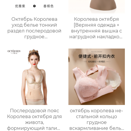
Октябрь Королева
Королева октября
уход белье тонкий
[Верхняя одежда +
раздел послеродовой
внутренняя вышка с
грудное
нагрудной накладкой]
вскармливание
жилет для
грудное
беременных, жилет
вскармливание
для грудного
специальные анти-
вскармливания после
обвисание собрал
родов, дышащий и
собрать тиски груди
Анти-опустошенный
материнства
беременности
бюстгальтер
Послеродовой пояс
октябрь королева не-
Королева октября для
стальной кольцо
живота,
грудное
формирующий талию,
вскармливание белье