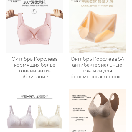
Бюстгальтер
послеродовой
Сексуальный
грудного
Кружевной
вскармливания
Материнский
специальные
Компаньон Грудное
бюстгальтер
вскармливание
кормления удобные
немаркие
фиксированной
чашки
Октябрь Королева
Октябрь Королева 5A
кормящих белье
антибактериальные
тонкий анти-
трусики для
обвисание
беременных хлопок с
послеродовой
высокой талией
грудного
большой размер
вскармливания
материнства
специальные
специальные нет
материнский
следов шорты
бюстгальтер большая
грудь показать
маленький размер
бюстгальтер женский