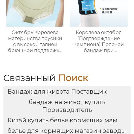
Ледяной Шелк
Тонкий стиль
Октябрь Королева
Королева октября
материнства трусики
[Подтверждение
с высокой талией
чемпиона] Поясной
брюшной поддержки
бандаж при
беременности
растяжении
специальные
поясничного отдела
большие размеры
позвоночника, болях в
средних поздних
поясничном отделе и
Связанный
Поиск
беременности без
поясничном поясе
следа тонкий участок
для мужчин и
Бандаж для живота Поставщик
хлопка промежности
женщин.
шорты
бандаж на живот купить
Производитель
Китай купить белье кормящих мам
белье для кормящих магазин заводы